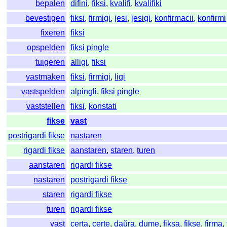
bepalen
difini
,
fiksi
,
kvalifi
,
kvalifiki
bevestigen
fiksi
,
firmigi
,
jesi
,
jesigi
,
konfirmacii
,
konfirmi
fixeren
fiksi
opspelden
fiksi pingle
tuigeren
alligi
,
fiksi
vastmaken
fiksi
,
firmigi
,
ligi
vastspelden
alpingli
,
fiksi pingle
vaststellen
fiksi
,
konstati
fikse
vast
postrigardi fikse
nastaren
rigardi fikse
aanstaren
,
staren
,
turen
aanstaren
rigardi fikse
nastaren
postrigardi fikse
staren
rigardi fikse
turen
rigardi fikse
vast
certa
,
certe
,
daŭra
,
dume
,
fiksa
,
fikse
,
firma
,