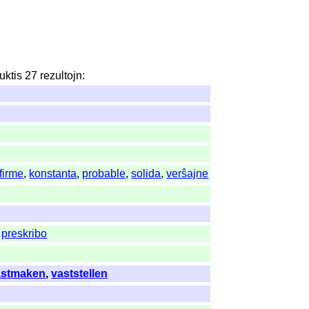
uktis
27
rezultojn
:
firme
,
konstanta
,
probable
,
solida
,
verŝajne
,
preskribo
astmaken
,
vaststellen