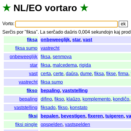
★
NL
/
EO
vortaro
★
Vorto
:
Serĉis
por
"
fiksa".
La
serĉado
daŭris
0,004
sekundojn
kaj
prod
fiksa
onbeweeglijk
,
star
,
vast
fiksa sumo
vastrecht
onbeweeglijk
fiksa
,
senmova
star
fiksa
,
malcedema
,
rigida
vast
certa
,
certe
,
daŭra
,
dume
,
fiksa
,
fikse
,
firma
,
vastrecht
fiksa sumo
fikso
bepaling
,
vaststelling
bepaling
difino
,
fikso
,
klaŭzo
,
komplemento
,
kondiĉo
vaststelling
fiksado
,
fikso
,
konstato
fiksi
bepalen
,
bevestigen
,
fixeren
,
tuigeren
,
v
fiksi pingle
opspelden
,
vastspelden