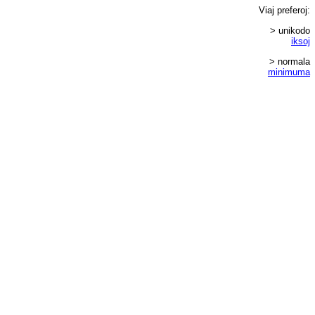
Viaj
preferoj
:
> unikodo
iksoj
> normala
minimuma