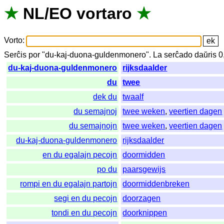
★
NL
/
EO
vortaro
★
Vorto
:
Serĉis
por
"
du-kaj-duona-guldenmonero".
La
serĉado
daŭris
0
du-kaj-duona-guldenmonero
rijksdaalder
du
twee
dek du
twaalf
du semajnoj
twee weken
,
veertien dagen
du semajnojn
twee weken
,
veertien dagen
du-kaj-duona-guldenmonero
rijksdaalder
en du egalajn pecojn
doormidden
po du
paarsgewijs
rompi en du egalajn partojn
doormiddenbreken
segi en du pecojn
doorzagen
tondi en du pecojn
doorknippen