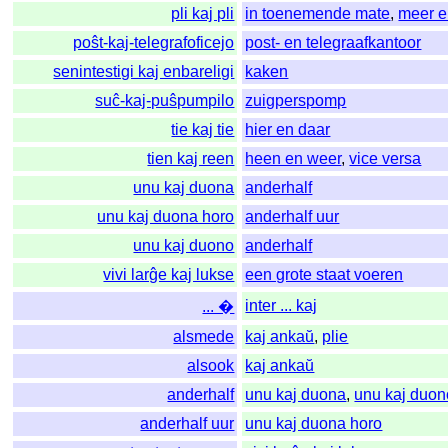
pli kaj pli
in toenemende mate
,
meer e
poŝt-kaj-telegrafoficejo
post- en telegraafkantoor
senintestigi kaj enbareligi
kaken
suĉ-kaj-puŝpumpilo
zuigperspomp
tie kaj tie
hier en daar
tien kaj reen
heen en weer
,
vice versa
unu kaj duona
anderhalf
unu kaj duona horo
anderhalf uur
unu kaj duono
anderhalf
vivi larĝe kaj lukse
een grote staat voeren
inter ... kaj
... �
alsmede
kaj ankaŭ
,
plie
alsook
kaj ankaŭ
anderhalf
unu kaj duona
,
unu kaj duon
anderhalf uur
unu kaj duona horo