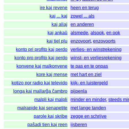
ire kaj revene
heen en terug
kaj ... kaj
zowel ... als
kaj aliaj
en anderen
kaj ankaŭ
alsmede
,
alsook
,
en ook
kaj tiel plu
enzovoort
,
enzovoorts
konto pri profito kaj perdo
verlies- en winstrekening
konto pro profito kaj perdo
winst- en verliesrekening
konvene kaj malkonvene
te pas en te onpas
kore kaj mense
met hart en ziel
kotizo por radio kaj televido
kijk- en luistergeld
longa kaj mallarĝa ĉambro
pijpenla
malpli kaj malpli
minder en minder
,
steeds mi
malrapide kaj senapetite
met lange tanden
parole kaj skribe
zegge en schrijve
paŝadi tien kaj reen
ijsberen