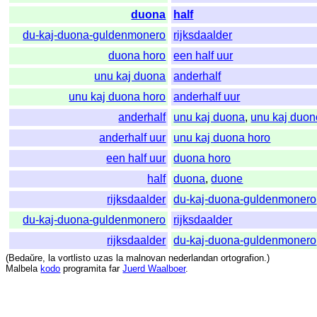
duona
half
du-kaj-duona-guldenmonero
rijksdaalder
duona horo
een half uur
unu kaj duona
anderhalf
unu kaj duona horo
anderhalf uur
anderhalf
unu kaj duona
,
unu kaj duon
anderhalf uur
unu kaj duona horo
een half uur
duona horo
half
duona
,
duone
rijksdaalder
du-kaj-duona-guldenmonero
du-kaj-duona-guldenmonero
rijksdaalder
rijksdaalder
du-kaj-duona-guldenmonero
(
Bedaŭre
,
la
vortlisto
uzas
la
malnovan
nederlandan
ortografion
.)
Malbela
kodo
programita
far
Juerd Waalboer
.