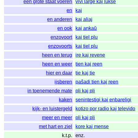
een grote staat voeren
vivi larĝe kaj lukse
en
kaj
en anderen
kaj aliaj
en ook
kaj ankaŭ
enzovoort
kaj tiel plu
enzovoorts
kaj tiel plu
heen en terug
ire kaj revene
heen en weer
tien kaj reen
hier en daar
tie kaj tie
ijsberen
paŝadi tien kaj reen
in toenemende mate
pli kaj pli
kaken
senintestigi kaj enbareligi
kijk- en luistergeld
kotizo por radio kaj televido
meer en meer
pli kaj pli
met hart en ziel
kore kaj mense
k.t.p.
enz.