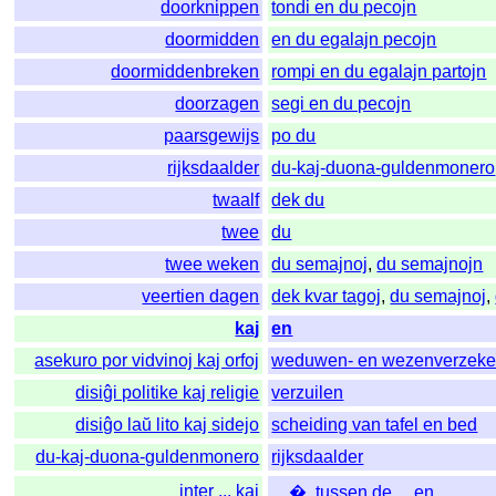
doorknippen
tondi en du pecojn
doormidden
en du egalajn pecojn
doormiddenbreken
rompi en du egalajn partojn
doorzagen
segi en du pecojn
paarsgewijs
po du
rijksdaalder
du-kaj-duona-guldenmonero
twaalf
dek du
twee
du
twee weken
du semajnoj
,
du semajnojn
veertien dagen
dek kvar tagoj
,
du semajnoj
,
kaj
en
asekuro por vidvinoj kaj orfoj
weduwen- en wezenverzeke
disiĝi politike kaj religie
verzuilen
disiĝo laŭ lito kaj sidejo
scheiding van tafel en bed
du-kaj-duona-guldenmonero
rijksdaalder
inter ... kaj
... �
,
tussen de ... en