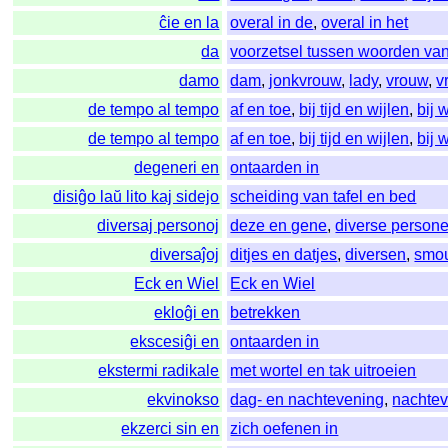
ĉie en la
overal in de
,
overal in het
da
voorzetsel tussen woorden va
damo
dam
,
jonkvrouw
,
lady
,
vrouw
,
v
de tempo al tempo
af en toe
,
bij tijd en wijlen
,
bij 
de tempo al tempo
af en toe
,
bij tijd en wijlen
,
bij 
degeneri en
ontaarden in
disiĝo laŭ lito kaj sidejo
scheiding van tafel en bed
diversaj personoj
deze en gene
,
diverse person
diversaĵoj
ditjes en datjes
,
diversen
,
smo
Eck en Wiel
Eck en Wiel
ekloĝi en
betrekken
ekscesiĝi en
ontaarden in
ekstermi radikale
met wortel en tak uitroeien
ekvinokso
dag- en nachtevening
,
nachte
ekzerci sin en
zich oefenen in