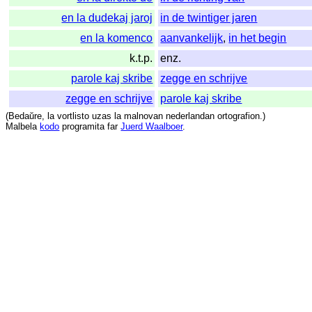
en la dudekaj jaroj
in de twintiger jaren
en la komenco
aanvankelijk
,
in het begin
k.t.p.
enz.
parole kaj skribe
zegge en schrijve
zegge en schrijve
parole kaj skribe
(
Bedaŭre
,
la
vortlisto
uzas
la
malnovan
nederlandan
ortografion
.)
Malbela
kodo
programita
far
Juerd Waalboer
.