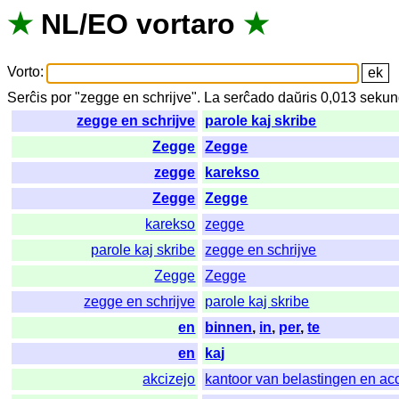
★
NL
/
EO
vortaro
★
Vorto
:
Serĉis
por
"
zegge en schrijve".
La
serĉado
daŭris
0,013
sekun
zegge en schrijve
parole kaj skribe
Zegge
Zegge
zegge
karekso
Zegge
Zegge
karekso
zegge
parole kaj skribe
zegge en schrijve
Zegge
Zegge
zegge en schrijve
parole kaj skribe
en
binnen
,
in
,
per
,
te
en
kaj
akcizejo
kantoor van belastingen en ac