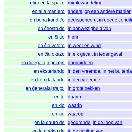
eliro en la spaco
ruimtewandeling
en alia maniero
anders
,
op een andere manier
en bona kondiĉo
gedisponeerd
,
in goede condit
en ĉeesto de
in aanwezigheid van
en ĉi tio
hierin
en ĉia vetero
in weer en wind
en ĉiu okazo
in elk geval
,
in ieder geval
en du egalajn pecojn
doormidden
en eksterlando
in den vreemde
,
in het buitenl
en fremda lando
in den vreemde
en ĝeneralaj trajtoj
in grote trekken
en ĝi
daarin
en kio
waarin
en kiu
waarop
en la daŭro de
gedurende
,
in de loop van
en la direkto de
in de richting van