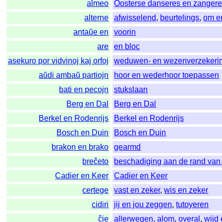
almeo
Oosterse danseres en zanger
alterne
afwisselend
,
beurtelings
,
om e
antaŭe en
voorin
are
en bloc
asekuro por vidvinoj kaj orfoj
weduwen- en wezenverzekeri
aŭdi ambaŭ partiojn
hoor en wederhoor toepassen
bati en pecojn
stukslaan
Berg en Dal
Berg en Dal
Berkel en Rodenrijs
Berkel en Rodenrijs
Bosch en Duin
Bosch en Duin
brakon en brako
gearmd
breĉeto
beschadiging aan de rand van
Cadier en Keer
Cadier en Keer
certege
vast en zeker
,
wis en zeker
cidiri
jij en jou zeggen
,
tutoyeren
ĉie
allerwegen
,
alom
,
overal
,
wijd 