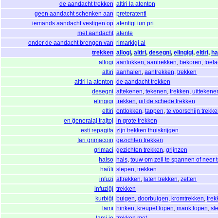
de aandacht trekken
altiri la atenton
geen aandacht schenken aan
preteratenti
iemands aandacht vestigen op
atentigi iun pri
met aandacht
atente
onder de aandacht brengen van
rimarkigi al
trekken
allogi
,
altiri
,
desegni
,
elingigi
,
eltiri
,
ha
allogi
aanlokken
,
aantrekken
,
bekoren
,
toel
altiri
aanhalen
,
aantrekken
,
trekken
altiri la atenton
de aandacht trekken
desegni
aftekenen
,
tekenen
,
trekken
,
uittekene
elingigi
trekken
,
uit de schede trekken
eltiri
ontlokken
,
tappen
,
te voorschijn trekk
en ĝeneralaj trajtoj
in grote trekken
esti repagita
zijn trekken thuiskrijgen
fari grimacojn
gezichten trekken
grimaci
gezichten trekken
,
grijnzen
halso
hals
,
touw om zeil te spannen of neer t
haŭli
slepen
,
trekken
infuzi
aftrekken
,
laten trekken
,
zetten
infuziĝi
trekken
kurbiĝi
buigen
,
doorbuigen
,
kromtrekken
,
trek
lami
hinken
,
kreupel lopen
,
mank lopen
,
sl
lami je
trekken met