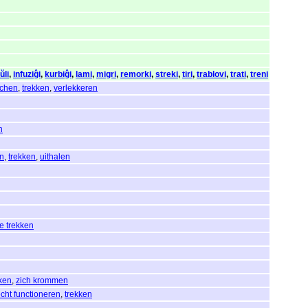
ŭli
,
infuziĝi
,
kurbiĝi
,
lami
,
migri
,
remorki
,
streki
,
tiri
,
trablovi
,
trati
,
treni
achen
,
trekken
,
verlekkeren
n
en
,
trekken
,
uithalen
e trekken
ken
,
zich krommen
echt functioneren
,
trekken