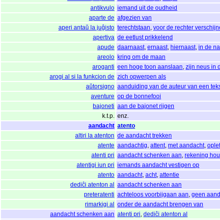
antikvulo
iemand uit de oudheid
aparte de
afgezien van
aperi antaŭ la juĝisto
terechtstaan
,
voor de rechter verschij
apertiva
de eetlust prikkelend
apude
daarnaast
,
ernaast
,
hiernaast
,
in de na
areolo
kring om de maan
aroganti
een hoge toon aanslaan
,
zijn neus in
arogi al si la funkcion de
zich opwerpen als
aŭtorsigno
aanduiding van de auteur van een tek
aventure
op de bonnefooi
bajoneti
aan de bajonet rijgen
k.t.p.
enz.
aandacht
atento
altiri la atenton
de aandacht trekken
atente
aandachtig
,
attent
,
met aandacht
,
ople
atenti pri
aandacht schenken aan
,
rekening ho
atentigi iun pri
iemands aandacht vestigen op
atento
aandacht
,
acht
,
attentie
dediĉi atenton al
aandacht schenken aan
preteratenti
achteloos voorbijgaan aan
,
geen aand
rimarkigi al
onder de aandacht brengen van
aandacht schenken aan
atenti pri
,
dediĉi atenton al