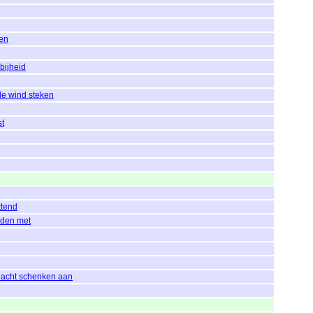
nen
bijheid
 de wind steken
st
ttend
uden met
acht schenken aan