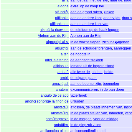
al la
aan de
,
aan het
,
de
,
het
,
naar de
,
naar
aldone
extra
,
op de koop toe
alfundiĝi
aan de grond raken
,
zinken
aliflanke
aan de andere kant
,
anderzijds
,
daar s
aliflanke de
aan de andere kant van
alkroĉi la ricevilon
de telefoon op de haak leggen
Alphen aan de Rijn
Alphen aan de Rijn
alproprigi al si
in de wacht slepen
,
zich toe�igenen
alŝultrigi
aan de schouder brengen
,
aanleggen
alten
de hoogte in
altiri la atenton
de aandacht trekken
altklasulo
iemand uit de hogere stand
ambaŭ
alle twee de
,
allebei
,
beide
ambli
de telgang gaan
amuziĝadi
aan de boemel zijn
,
boemelen
anatemi
excommuniceren
,
in de ban doen
angulo de celado
vizierhoek
anonci sonorige la finon de
uitluiden
anstataŭi
aflossen
,
de plaats innemen van
,
insp
anstataŭigi
in de plaats stellen van
,
inboeten
,
ver
antaŭtagmeze
in de morgen
,
voor de middag
antaŭtimi
in de piepzak zitten
antikoncipa pilolo
anticonceptiepil
,
de pil