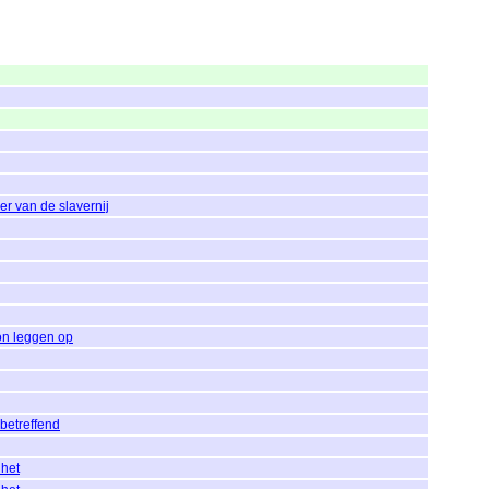
er van de slavernij
on leggen op
 betreffend
 het