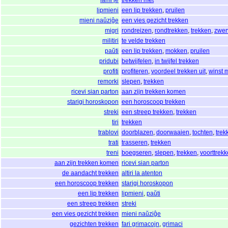
lipmieni
een lip trekken
,
pruilen
mieni naŭziĝe
een vies gezicht trekken
migri
rondreizen
,
rondtrekken
,
trekken
,
zwer
militiri
te velde trekken
paŭti
een lip trekken
,
mokken
,
pruilen
pridubi
betwijfelen
,
in twijfel trekken
profiti
profiteren
,
voordeel trekken uit
,
winst 
remorki
slepen
,
trekken
ricevi sian parton
aan zijn trekken komen
starigi horoskopon
een horoscoop trekken
streki
een streep trekken
,
trekken
tiri
trekken
trablovi
doorblazen
,
doorwaaien
,
tochten
,
trek
trati
trasseren
,
trekken
treni
boegseren
,
slepen
,
trekken
,
voorttrek
aan zijn trekken komen
ricevi sian parton
de aandacht trekken
altiri la atenton
een horoscoop trekken
starigi horoskopon
een lip trekken
lipmieni
,
paŭti
een streep trekken
streki
een vies gezicht trekken
mieni naŭziĝe
gezichten trekken
fari grimacojn
,
grimaci