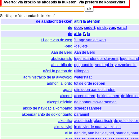
Averto: via krozilo ne akceptis la kuketon! Via prefero ne konservitas!
Serĉis
por
"
de aandacht trekken".
de aandacht trekken
altiri la atenton
de
door
,
sedert
,
sinds
,
van
,
vanaf
de
al la
,
l'
,
la
't Lage van de weg
't Lage van de weg
-ono
-de
,
-ste
Aan de Berg
Aan de Berg
abolicionisto
tegenstander der slavernij
,
tegenstand
absorbita de
opgaand in
,
verdiept in
,
verzonken in
aĉeti la parton de
uitkopen
administracio de la akvovojoj
waterstaat
admoni al ordo
tot de orde roepen
agaci
pijn doen aan de tanden
akcenti
accentueren
,
beklemtonen
,
de klemto
akcepti oficiale
de honneurs waarnemen
akcio de navigacia kompanio
scheepsaandeel
akompananto de doktoriĝanto
paranimf
akustika
acoustisch
,
akoestisch
,
de geluidsleer
akuzativigi
in de vierde naamval zetten
al la
aan de
,
aan het
,
de
,
het
,
naar de
,
naar