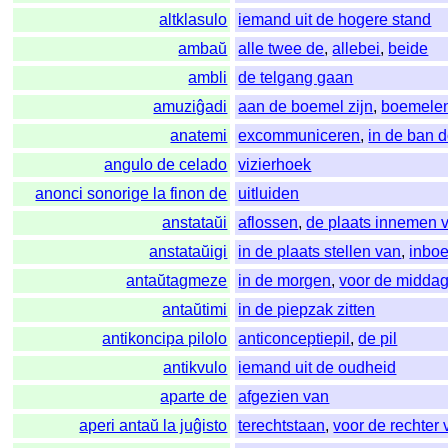
altklasulo
iemand uit de hogere stand
ambaŭ
alle twee de
,
allebei
,
beide
ambli
de telgang gaan
amuziĝadi
aan de boemel zijn
,
boemele
anatemi
excommuniceren
,
in de ban 
angulo de celado
vizierhoek
anonci sonorige la finon de
uitluiden
anstataŭi
aflossen
,
de plaats innemen 
anstataŭigi
in de plaats stellen van
,
inbo
antaŭtagmeze
in de morgen
,
voor de midda
antaŭtimi
in de piepzak zitten
antikoncipa pilolo
anticonceptiepil
,
de pil
antikvulo
iemand uit de oudheid
aparte de
afgezien van
aperi antaŭ la juĝisto
terechtstaan
,
voor de rechter 