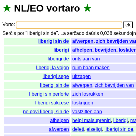
★
NL
/
EO
vortaro
★
Vorto
:
Serĉis
por
"
liberigi sin de".
La
serĉado
daŭris
0,038
sekundoj
liberigi sin de
afwerpen
,
zich bevrijden va
liberigi
afhelpen
,
bevrijden
,
loslate
liberigi de
ontslaan van
liberigi la vojon
ruim baan maken
liberigi sege
uitzagen
liberigi sin de
afwerpen
,
zich bevrijden van
liberigi sin perforte
zich losrukken
liberigi sukcese
loskrijgen
ne povi liberigi sin de
vastzitten aan
afhelpen
helpi malsupreniri
,
liberigi
,
ma
afwerpen
deĵeti
,
elseligi
,
liberigi sin de
,