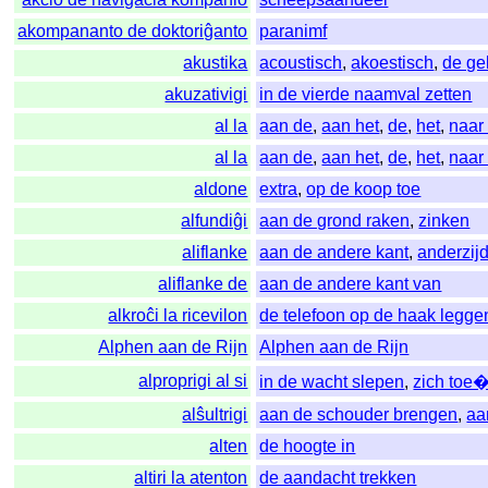
akompananto de doktoriĝanto
paranimf
akustika
acoustisch
,
akoestisch
,
de ge
akuzativigi
in de vierde naamval zetten
al la
aan de
,
aan het
,
de
,
het
,
naar
al la
aan de
,
aan het
,
de
,
het
,
naar
aldone
extra
,
op de koop toe
alfundiĝi
aan de grond raken
,
zinken
aliflanke
aan de andere kant
,
anderzij
aliflanke de
aan de andere kant van
alkroĉi la ricevilon
de telefoon op de haak legge
Alphen aan de Rijn
Alphen aan de Rijn
alproprigi al si
in de wacht slepen
,
zich toe
alŝultrigi
aan de schouder brengen
,
aa
alten
de hoogte in
altiri la atenton
de aandacht trekken