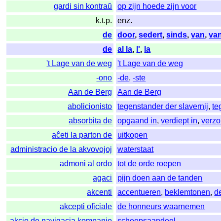
gardi sin kontraŭ
op zijn hoede zijn voor
k.t.p.
enz.
de
door
,
sedert
,
sinds
,
van
,
va
de
al la
,
l'
,
la
't Lage van de weg
't Lage van de weg
-ono
-de
,
-ste
Aan de Berg
Aan de Berg
abolicionisto
tegenstander der slavernij
,
te
absorbita de
opgaand in
,
verdiept in
,
verzo
aĉeti la parton de
uitkopen
administracio de la akvovojoj
waterstaat
admoni al ordo
tot de orde roepen
agaci
pijn doen aan de tanden
akcenti
accentueren
,
beklemtonen
,
d
akcepti oficiale
de honneurs waarnemen
akcio de navigacia kompanio
scheepsaandeel