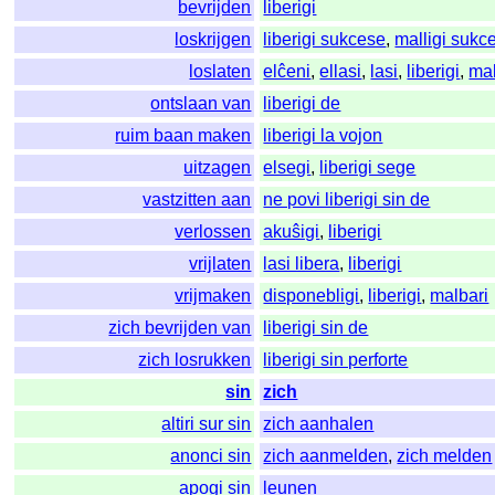
bevrijden
liberigi
loskrijgen
liberigi sukcese
,
malligi sukc
loslaten
elĉeni
,
ellasi
,
lasi
,
liberigi
,
mal
ontslaan van
liberigi de
ruim baan maken
liberigi la vojon
uitzagen
elsegi
,
liberigi sege
vastzitten aan
ne povi liberigi sin de
verlossen
akuŝigi
,
liberigi
vrijlaten
lasi libera
,
liberigi
vrijmaken
disponebligi
,
liberigi
,
malbari
zich bevrijden van
liberigi sin de
zich losrukken
liberigi sin perforte
sin
zich
altiri sur sin
zich aanhalen
anonci sin
zich aanmelden
,
zich melden
apogi sin
leunen