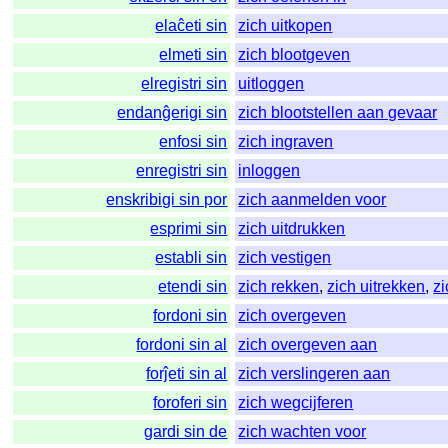
elaĉeti sin
zich uitkopen
elmeti sin
zich blootgeven
elregistri sin
uitloggen
endanĝerigi sin
zich blootstellen aan gevaar
enfosi sin
zich ingraven
enregistri sin
inloggen
enskribigi sin por
zich aanmelden voor
esprimi sin
zich uitdrukken
establi sin
zich vestigen
etendi sin
zich rekken
,
zich uitrekken
,
zi
fordoni sin
zich overgeven
fordoni sin al
zich overgeven aan
forĵeti sin al
zich verslingeren aan
foroferi sin
zich wegcijferen
gardi sin de
zich wachten voor