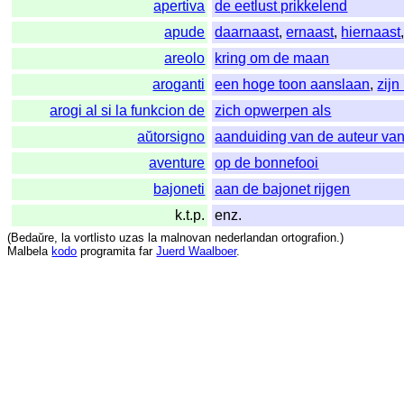
apertiva
de eetlust prikkelend
apude
daarnaast
,
ernaast
,
hiernaast
areolo
kring om de maan
aroganti
een hoge toon aanslaan
,
zijn
arogi al si la funkcion de
zich opwerpen als
aŭtorsigno
aanduiding van de auteur van
aventure
op de bonnefooi
bajoneti
aan de bajonet rijgen
k.t.p.
enz.
(
Bedaŭre
,
la
vortlisto
uzas
la
malnovan
nederlandan
ortografion
.)
Malbela
kodo
programita
far
Juerd Waalboer
.