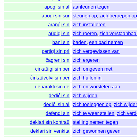
apogi sin al
aanleunen tegen
apogi sin sur
steunen op
,
zich beroepen o
aranĝi sin
zich installeren
aŭdigi sin
zich roeren
,
zich verstaanba
bani sin
baden
,
een bad nemen
certigi sin pri
zich vergewissen van
ĉagreni sin
zich ergeren
ĉirkaŭigi sin per
zich omgeven met
ĉirkaŭvolvi sin per
zich hullen in
debarakti sin de
zich ontworstelen aan
dediĉi sin
zich wijden
dediĉi sin al
zich toeleggen op
,
zich wijde
defendi sin
zich te weer stellen
,
zich ver
deklari sin kontraŭ
stelling nemen tegen
deklari sin venkita
zich gewonnen geven