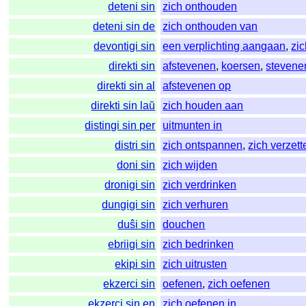
deteni sin
zich onthouden
deteni sin de
zich onthouden van
devontigi sin
een verplichting aangaan
,
zic
direkti sin
afstevenen
,
koersen
,
stevene
direkti sin al
afstevenen op
direkti sin laŭ
zich houden aan
distingi sin per
uitmunten in
distri sin
zich ontspannen
,
zich verzett
doni sin
zich wijden
dronigi sin
zich verdrinken
dungigi sin
zich verhuren
duŝi sin
douchen
ebriigi sin
zich bedrinken
ekipi sin
zich uitrusten
ekzerci sin
oefenen
,
zich oefenen
ekzerci sin en
zich oefenen in