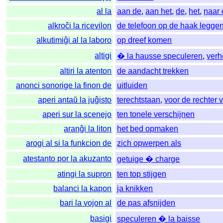
al la
aan de
,
aan het
,
de
,
het
,
naar
alkroĉi la ricevilon
de telefoon op de haak legge
alkutimiĝi al la laboro
op dreef komen
altigi
� la hausse speculeren
,
ver
altiri la atenton
de aandacht trekken
anonci sonorige la finon de
uitluiden
aperi antaŭ la juĝisto
terechtstaan
,
voor de rechter 
aperi sur la scenejo
ten tonele verschijnen
aranĝi la liton
het bed opmaken
arogi al si la funkcion de
zich opwerpen als
atestanto por la akuzanto
getuige � charge
atingi la supron
ten top stijgen
balanci la kapon
ja knikken
bari la vojon al
de pas afsnijden
basigi
speculeren � la baisse