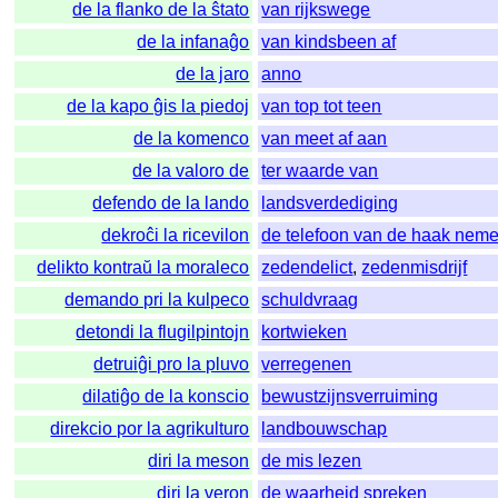
de la flanko de la ŝtato
van rijkswege
de la infanaĝo
van kindsbeen af
de la jaro
anno
de la kapo ĝis la piedoj
van top tot teen
de la komenco
van meet af aan
de la valoro de
ter waarde van
defendo de la lando
landsverdediging
dekroĉi la ricevilon
de telefoon van de haak nem
delikto kontraŭ la moraleco
zedendelict
,
zedenmisdrijf
demando pri la kulpeco
schuldvraag
detondi la flugilpintojn
kortwieken
detruiĝi pro la pluvo
verregenen
dilatiĝo de la konscio
bewustzijnsverruiming
direkcio por la agrikulturo
landbouwschap
diri la meson
de mis lezen
diri la veron
de waarheid spreken