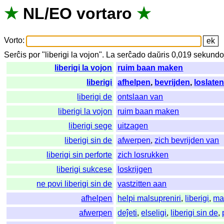
★
NL
/
EO
vortaro
★
Vorto
:
Serĉis
por
"
liberigi la vojon".
La
serĉado
daŭris
0,019
sekundo
liberigi la vojon
ruim baan maken
liberigi
afhelpen
,
bevrijden
,
loslate
liberigi de
ontslaan van
liberigi la vojon
ruim baan maken
liberigi sege
uitzagen
liberigi sin de
afwerpen
,
zich bevrijden van
liberigi sin perforte
zich losrukken
liberigi sukcese
loskrijgen
ne povi liberigi sin de
vastzitten aan
afhelpen
helpi malsupreniri
,
liberigi
,
ma
afwerpen
deĵeti
,
elseligi
,
liberigi sin de
,