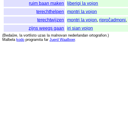
ruim baan maken
liberigi la vojon
terechthelpen
montri la vojon
terechtwijzen
montri la vojon
,
riproĉadmoni
zijns weegs gaan
iri sian vojon
(
Bedaŭre
,
la
vortlisto
uzas
la
malnovan
nederlandan
ortografion
.)
Malbela
kodo
programita
far
Juerd Waalboer
.