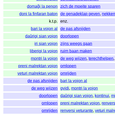
domaĝi la penon
zich de moeite sparen
doni la finfaran baton
de genadeklap geven
,
nekke
k.t.p.
enz.
bari la vojon al
de pas afsnijden
daŭrigi sian vojon
doorlopen
iri sian vojon
zijns weegs gaan
liberigi la vojon
ruim baan maken
montri la vojon
de weg wijzen
,
terechthelpen
preni malrektan vojon
omlopen
veturi malrektan vojon
omrijden
de pas afsnijden
bari la vojon al
de weg wijzen
gvidi
,
montri la vojon
doorlopen
daŭrigi sian vojon
,
kontinui
,
mi
omlopen
preni malrektan vojon
,
renvers
omrijden
renversi veturante
,
veturi mal