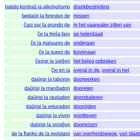
batalo kontraŭ la alkoholismo
drankbestrijding
bedaŭri la foreston de
missen
ĉasi sur la grundo de
in het vaarwater zitten van
ĉe la freŝa faro
op heterdaad
ĉe la malsupro de
onderaan
ĉe la supro de
bovenaan
ĉesigi la sieĝon
het beleg opbreken
ĉie en la
overal in de
,
overal in het
daŭrigi la laboron
doorwerken
daŭrigi la manĝadon
dooreten
daŭrigi la studadon
doorstuderen
daŭrigi la veturadon
doorrijden
daŭrigi la vivon
voortleven
daŭrigi la vojaĝon
doorreizen
de la flanko de la registaro
van overheidswege
,
van staa