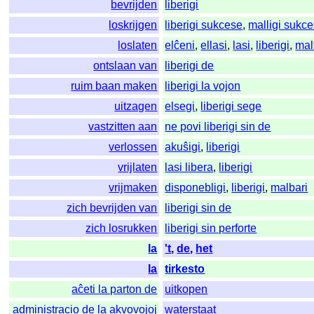
bevrijden
liberigi
loskrijgen
liberigi sukcese
,
malligi sukc
loslaten
elĉeni
,
ellasi
,
lasi
,
liberigi
,
mal
ontslaan van
liberigi de
ruim baan maken
liberigi la vojon
uitzagen
elsegi
,
liberigi sege
vastzitten aan
ne povi liberigi sin de
verlossen
akuŝigi
,
liberigi
vrijlaten
lasi libera
,
liberigi
vrijmaken
disponebligi
,
liberigi
,
malbari
zich bevrijden van
liberigi sin de
zich losrukken
liberigi sin perforte
la
't
,
de
,
het
la
tirkesto
aĉeti la parton de
uitkopen
administracio de la akvovojoj
waterstaat