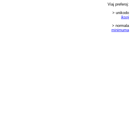
Viaj
preferoj
:
> unikodo
iksoj
> normala
minimuma