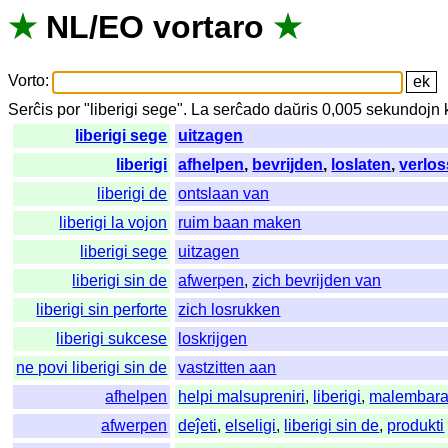
★
NL
/
EO
vortaro
★
Vorto
:
Serĉis
por
"
liberigi sege".
La
serĉado
daŭris
0,005
sekundojn
liberigi sege
uitzagen
liberigi
afhelpen
,
bevrijden
,
loslaten
,
verlo
liberigi de
ontslaan van
liberigi la vojon
ruim baan maken
liberigi sege
uitzagen
liberigi sin de
afwerpen
,
zich bevrijden van
liberigi sin perforte
zich losrukken
liberigi sukcese
loskrijgen
ne povi liberigi sin de
vastzitten aan
afhelpen
helpi malsupreniri
,
liberigi
,
malembara
afwerpen
deĵeti
,
elseligi
,
liberigi sin de
,
produkti