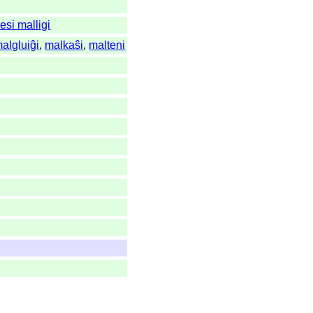
esi malligi
algluiĝi
,
malkaŝi
,
malteni