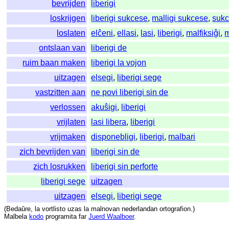
bevrijden
liberigi
loskrijgen
liberigi sukcese
,
malligi sukcese
,
sukc
loslaten
elĉeni
,
ellasi
,
lasi
,
liberigi
,
malfiksiĝi
,
m
ontslaan van
liberigi de
ruim baan maken
liberigi la vojon
uitzagen
elsegi
,
liberigi sege
vastzitten aan
ne povi liberigi sin de
verlossen
akuŝigi
,
liberigi
vrijlaten
lasi libera
,
liberigi
vrijmaken
disponebligi
,
liberigi
,
malbari
zich bevrijden van
liberigi sin de
zich losrukken
liberigi sin perforte
liberigi sege
uitzagen
uitzagen
elsegi
,
liberigi sege
(
Bedaŭre
,
la
vortlisto
uzas
la
malnovan
nederlandan
ortografion
.)
Malbela
kodo
programita
far
Juerd Waalboer
.