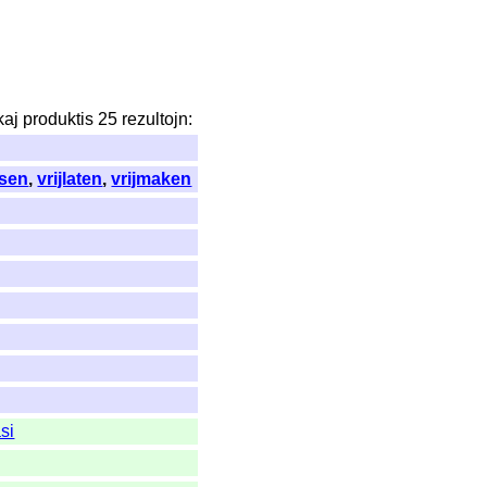
kaj
produktis
25
rezultojn
:
ssen
,
vrijlaten
,
vrijmaken
si