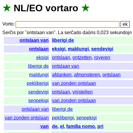
★
NL
/
EO
vortaro
★
Vorto
:
Serĉis
por
"
ontslaan van".
La
serĉado
daŭris
0,023
sekundojn
ontslaan van
liberigi de
ontslaan
eksigi
,
maldungi
,
sendevigi
eksigi
ontslaan
,
ontzetten
,
royeren
liberigi de
ontslaan van
maldungi
afdanken
,
afmonsteren
,
ontslaan
pekliberigi
van zonden ontslaan
sendevigi
ontslaan
,
vrijstellen
senpekigi
van zonden ontslaan
ontslaan van
liberigi de
van zonden ontslaan
pekliberigi
,
senpekigi
van
de
,
el
,
familia nomo
,
pri