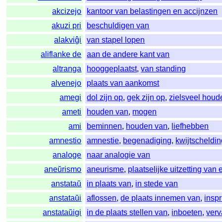
akcizejo
kantoor van belastingen en accijnzen
akuzi pri
beschuldigen van
alakviĝi
van stapel lopen
aliflanke de
aan de andere kant van
altranga
hooggeplaatst
,
van standing
alvenejo
plaats van aankomst
amegi
dol zijn op
,
gek zijn op
,
zielsveel houd
ameti
houden van
,
mogen
ami
beminnen
,
houden van
,
liefhebben
amnestio
amnestie
,
begenadiging
,
kwijtscheldin
analoge
naar analogie van
aneŭrismo
aneurisme
,
plaatselijke uitzetting van
anstataŭ
in plaats van
,
in stede van
anstataŭi
aflossen
,
de plaats innemen van
,
insp
anstataŭigi
in de plaats stellen van
,
inboeten
,
ver