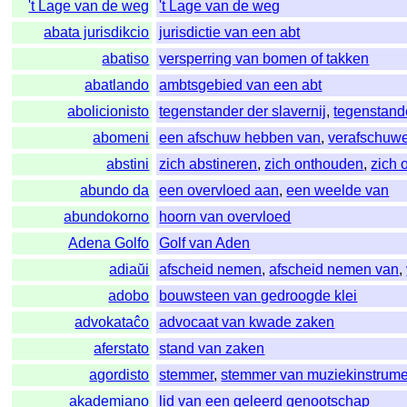
't Lage van de weg
't Lage van de weg
abata jurisdikcio
jurisdictie van een abt
abatiso
versperring van bomen of takken
abatlando
ambtsgebied van een abt
abolicionisto
tegenstander der slavernij
,
tegenstande
abomeni
een afschuw hebben van
,
verafschuw
abstini
zich abstineren
,
zich onthouden
,
zich 
abundo da
een overvloed aan
,
een weelde van
abundokorno
hoorn van overvloed
Adena Golfo
Golf van Aden
adiaŭi
afscheid nemen
,
afscheid nemen van
,
adobo
bouwsteen van gedroogde klei
advokataĉo
advocaat van kwade zaken
aferstato
stand van zaken
agordisto
stemmer
,
stemmer van muziekinstrume
akademiano
lid van een geleerd genootschap