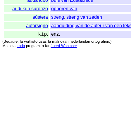
aŭda tubo
buis van Eustachius
aŭdi kun surprizo
ophoren van
aŭstera
streng
,
streng van zeden
aŭtorsigno
aanduiding van de auteur van een teks
k.t.p.
enz.
(
Bedaŭre
,
la
vortlisto
uzas
la
malnovan
nederlandan
ortografion
.)
Malbela
kodo
programita
far
Juerd Waalboer
.