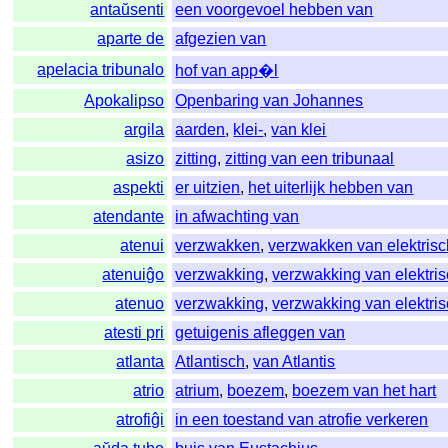
antaŭsenti
een voorgevoel hebben van
aparte de
afgezien van
apelacia tribunalo
hof van app�l
Apokalipso
Openbaring van Johannes
argila
aarden
,
klei-
,
van klei
asizo
zitting
,
zitting van een tribunaal
aspekti
er uitzien
,
het uiterlijk hebben van
atendante
in afwachting van
atenui
verzwakken
,
verzwakken van elektris
atenuiĝo
verzwakking
,
verzwakking van elektri
atenuo
verzwakking
,
verzwakking van elektri
atesti pri
getuigenis afleggen van
atlanta
Atlantisch
,
van Atlantis
atrio
atrium
,
boezem
,
boezem van het hart
atrofiĝi
in een toestand van atrofie verkeren