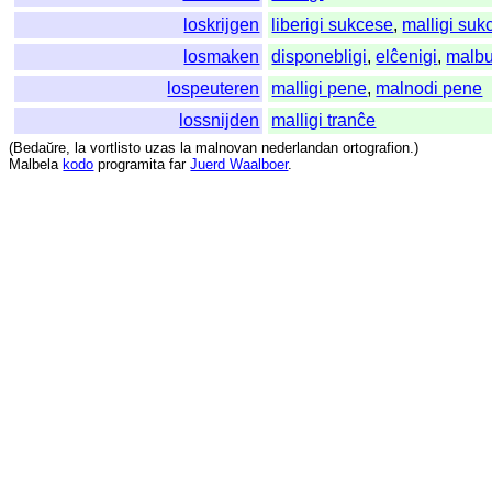
loskrijgen
liberigi sukcese
,
malligi suk
losmaken
disponebligi
,
elĉenigi
,
malb
lospeuteren
malligi pene
,
malnodi pene
lossnijden
malligi tranĉe
(
Bedaŭre
,
la
vortlisto
uzas
la
malnovan
nederlandan
ortografion
.)
Malbela
kodo
programita
far
Juerd Waalboer
.