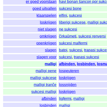
er goed voorstaan
havi bonan ŝancon por sukc
goed uitvallen
sukcesi bone
klaarspelen
elfini
,
sukcesi
loskrijgen
liberigi sukcese
,
malligi suk
niet slagen
ne sukcesi
omkrijgen
ĉirkaŭmeti
,
sukcesi renversi
openkrijgen
sukcesi malfermi
slagen
batoj
,
sukcesi
,
trapasi sukc
slagen voor
sukcesi
,
trapasi sukcesi
malligi
afbinden
,
losbinden
,
losm
malligi pene
lospeuteren
malligi sukcese
loskrijgen
malligi tranĉe
lossnijden
sukcesi malligi
loskrijgen
afbinden
ligfermi
,
malligi
losbinden
malligi