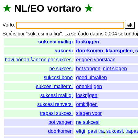
★
NL
/
EO
vortaro
★
Vorto
:
Serĉis
por
"
sukcesi malligi".
La
serĉado
daŭris
0,004
sekundo
sukcesi malligi
loskrijgen
sukcesi
doorkomen
,
klaarspelen
,
s
havi bonan ŝancon por sukcesi
er goed voorstaan
ne sukcesi
bot vangen
,
niet slagen
sukcesi bone
goed uitvallen
sukcesi malfermi
openkrijgen
sukcesi malligi
loskrijgen
sukcesi renversi
omkrijgen
trapasi sukcesi
slagen voor
bot vangen
ne sukcesi
doorkomen
eliĝi
,
pasi tra
,
sukcesi
,
trapa