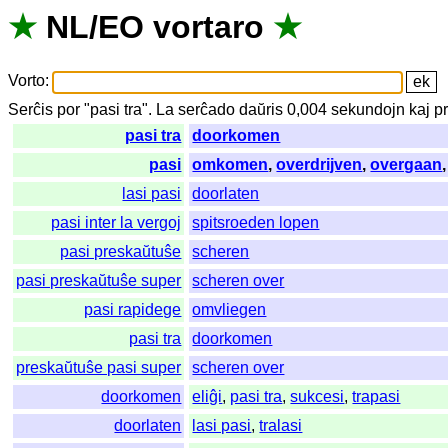
★
NL
/
EO
vortaro
★
Vorto
:
Serĉis
por
"
pasi tra".
La
serĉado
daŭris
0,004
sekundojn
kaj
p
pasi tra
doorkomen
pasi
omkomen
,
overdrijven
,
overgaan
lasi pasi
doorlaten
pasi inter la vergoj
spitsroeden lopen
pasi preskaŭtuŝe
scheren
pasi preskaŭtuŝe super
scheren over
pasi rapidege
omvliegen
pasi tra
doorkomen
preskaŭtuŝe pasi super
scheren over
doorkomen
eliĝi
,
pasi tra
,
sukcesi
,
trapasi
doorlaten
lasi pasi
,
tralasi