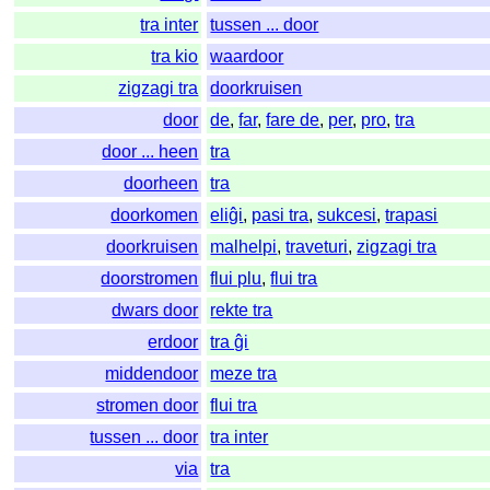
tra inter
tussen ... door
tra kio
waardoor
zigzagi tra
doorkruisen
door
de
,
far
,
fare de
,
per
,
pro
,
tra
door ... heen
tra
doorheen
tra
doorkomen
eliĝi
,
pasi tra
,
sukcesi
,
trapasi
doorkruisen
malhelpi
,
traveturi
,
zigzagi tra
doorstromen
flui plu
,
flui tra
dwars door
rekte tra
erdoor
tra ĝi
middendoor
meze tra
stromen door
flui tra
tussen ... door
tra inter
via
tra