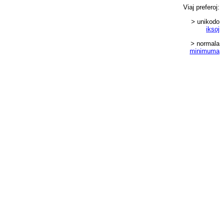
Viaj
preferoj
:
> unikodo
iksoj
> normala
minimuma