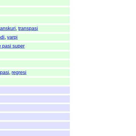
ranskuri
,
transpasi
ndi
,
varpi
 pasi super
,
pasi
,
regresi