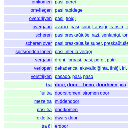
omkomen
pasi
,
perei
omvliegen
pasi rapidege
overdrijven
pasi
,
troigi
overgaan
avanci
,
pasi
,
soni
,
transiĝi
,
transiri
,
t
scheren
pasi preskaŭtuŝe
,
razi
,
senlanigi
,
to
scheren over
pasi preskaŭtuŝe super
,
preskaŭtuŝe
spitsroeden lopen
pasi inter la vergoj
vergaan
droni
,
forpasi
,
pasi
,
perei
,
putri
verlopen
dekadenca
,
eksvalidiĝinta
,
finiĝi
,
iri
verstrijken
pasado
,
pasi
,
paso
tra
door
,
door ... heen
,
doorheen
,
via
flui tra
doorstromen
,
stromen door
meze tra
middendoor
pasi tra
doorkomen
rekte tra
dwars door
tra ĝi
erdoor