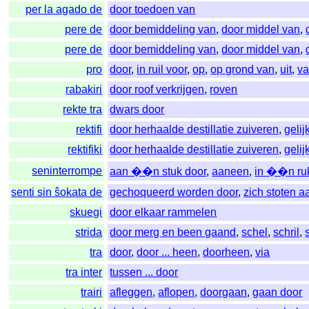
per la agado de
door toedoen van
pere de
door bemiddeling van
,
door middel van
,
pere de
door bemiddeling van
,
door middel van
,
pro
door
,
in ruil voor
,
op
,
op grond van
,
uit
,
v
rabakiri
door roof verkrijgen
,
roven
rekte tra
dwars door
rektifi
door herhaalde destillatie zuiveren
,
gelij
rektifiki
door herhaalde destillatie zuiveren
,
gelij
seninterrompe
aan ��n stuk door
,
aaneen
,
in ��n ru
senti sin ŝokata de
gechoqueerd worden door
,
zich stoten a
skuegi
door elkaar rammelen
strida
door merg en been gaand
,
schel
,
schril
,
tra
door
,
door ... heen
,
doorheen
,
via
tra inter
tussen ... door
trairi
afleggen
,
aflopen
,
doorgaan
,
gaan door