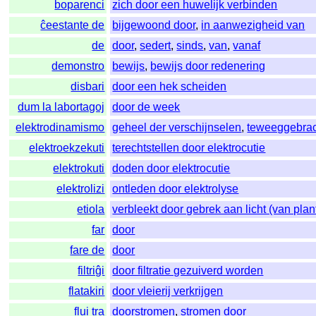
boparenci
zich door een huwelijk verbinden
ĉeestante de
bijgewoond door
,
in aanwezigheid van
de
door
,
sedert
,
sinds
,
van
,
vanaf
demonstro
bewijs
,
bewijs door redenering
disbari
door een hek scheiden
dum la labortagoj
door de week
elektrodinamismo
geheel der verschijnselen
,
teweeggebrach
elektroekzekuti
terechtstellen door elektrocutie
elektrokuti
doden door elektrocutie
elektrolizi
ontleden door elektrolyse
etiola
verbleekt door gebrek aan licht (van plan
far
door
fare de
door
filtriĝi
door filtratie gezuiverd worden
flatakiri
door vleierij verkrijgen
flui tra
doorstromen
,
stromen door