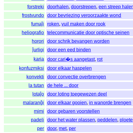
forstreki
doorhalen
,
doorstrepen
,
een streep hale
frostvundo
door bevriezing veroorzaakte wond
fumaĵi
roken
,
vuil maken door rook
heliografio
telecommunicatie door optische seinen
horori
door schrik bevangen worden
ĵurligi
door een eed binden
karia
door cari�s aangetast
,
rot
konfuzmiksi
door elkaar haspelen
konvekti
door convectie overbrengen
la tutan
de hele ... door
lotaĵo
door loting toegewezen deel
malaranĝi
door elkaar gooien
,
in wanorde brengen
mimi
door gebaren voorstellen
padeli
door het water plassen
,
peddelen
,
ploet
per
door
,
met
,
per