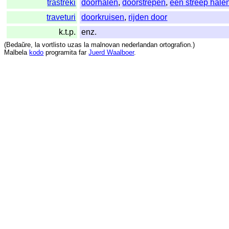
trastreki
doorhalen
,
doorstrepen
,
een streep hale
traveturi
doorkruisen
,
rijden door
k.t.p.
enz.
(
Bedaŭre
,
la
vortlisto
uzas
la
malnovan
nederlandan
ortografion
.)
Malbela
kodo
programita
far
Juerd Waalboer
.