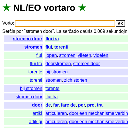
★
NL
/
EO
vortaro
★
Vorto
:
Serĉis
por
"
stromen door".
La
serĉado
daŭris
0,009
sekundojn
stromen door
flui tra
stromen
flui
,
torenti
flui
lopen
,
stromen
,
vlieten
,
vloeien
flui tra
doorstromen
,
stromen door
torente
bij stromen
torenti
stromen
,
zich storten
bij stromen
torente
stromen door
flui tra
door
de
,
far
,
fare de
,
per
,
pro
,
tra
artiki
articuleren
,
door een mechanisme verbi
artikigi
articuleren
,
door een mechanisme verbi