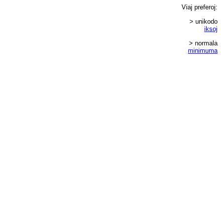
Viaj
preferoj
:
> unikodo
iksoj
> normala
minimuma