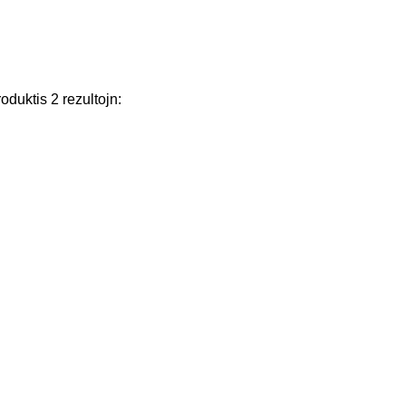
roduktis
2
rezultojn
: