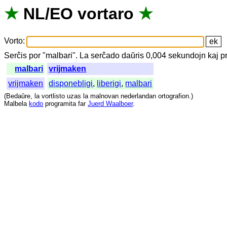
★
NL
/
EO
vortaro
★
Vorto
:
Serĉis
por
"
malbari".
La
serĉado
daŭris
0,004
sekundojn
kaj
p
malbari
vrijmaken
vrijmaken
disponebligi
,
liberigi
,
malbari
(
Bedaŭre
,
la
vortlisto
uzas
la
malnovan
nederlandan
ortografion
.)
Malbela
kodo
programita
far
Juerd Waalboer
.