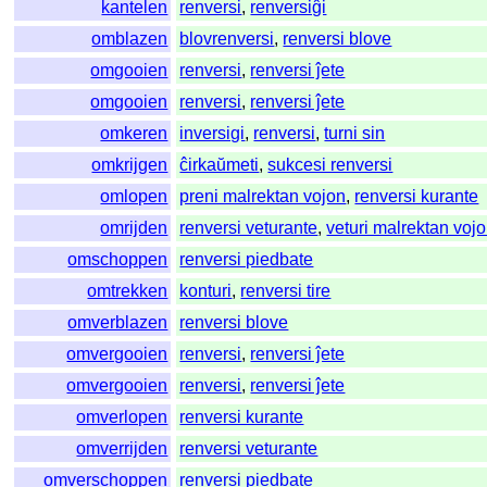
kantelen
renversi
,
renversiĝi
omblazen
blovrenversi
,
renversi blove
omgooien
renversi
,
renversi ĵete
omgooien
renversi
,
renversi ĵete
omkeren
inversigi
,
renversi
,
turni sin
omkrijgen
ĉirkaŭmeti
,
sukcesi renversi
omlopen
preni malrektan vojon
,
renversi kurante
omrijden
renversi veturante
,
veturi malrektan voj
omschoppen
renversi piedbate
omtrekken
konturi
,
renversi tire
omverblazen
renversi blove
omvergooien
renversi
,
renversi ĵete
omvergooien
renversi
,
renversi ĵete
omverlopen
renversi kurante
omverrijden
renversi veturante
omverschoppen
renversi piedbate