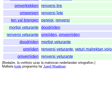
omvertrekken
renversi tire
omwerpen
renversi ĵete
ten val brengen
pereigi
,
renversi
mortigi veturante
doodrijden
renversi veturante
omrijden
,
omverrijden
doodrijden
mortigi veturante
omrijden
renversi veturante
,
veturi malrektan voj
omverrijden
renversi veturante
(
Bedaŭre
,
la
vortlisto
uzas
la
malnovan
nederlandan
ortografion
.)
Malbela
kodo
programita
far
Juerd Waalboer
.