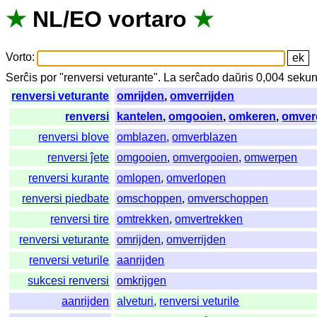
★
NL
/
EO
vortaro
★
Vorto
:
Serĉis
por
"
renversi veturante".
La
serĉado
daŭris
0,004
sekun
renversi veturante
omrijden
,
omverrijden
renversi
kantelen
,
omgooien
,
omkeren
,
omver
renversi blove
omblazen
,
omverblazen
renversi ĵete
omgooien
,
omvergooien
,
omwerpen
renversi kurante
omlopen
,
omverlopen
renversi piedbate
omschoppen
,
omverschoppen
renversi tire
omtrekken
,
omvertrekken
renversi veturante
omrijden
,
omverrijden
renversi veturile
aanrijden
sukcesi renversi
omkrijgen
aanrijden
alveturi
,
renversi veturile