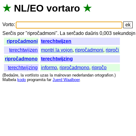
★
NL
/
EO
vortaro
★
Vorto
:
Serĉis
por
"
riproĉadmoni".
La
serĉado
daŭris
0,003
sekundojn
riproĉadmoni
terechtwijzen
terechtwijzen
montri la vojon
,
riproĉadmoni
,
riproĉi
riproĉadmono
terechtwijzing
terechtwijzing
informo
,
riproĉadmono
,
riproĉo
(
Bedaŭre
,
la
vortlisto
uzas
la
malnovan
nederlandan
ortografion
.)
Malbela
kodo
programita
far
Juerd Waalboer
.