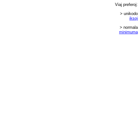
Viaj
preferoj
:
> unikodo
iksoj
> normala
minimuma