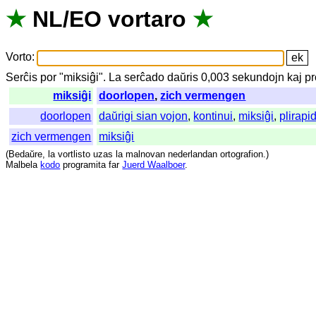
★
NL
/
EO
vortaro
★
Vorto
:
Serĉis
por
"
miksiĝi".
La
serĉado
daŭris
0,003
sekundojn
kaj
pr
miksiĝi
doorlopen
,
zich vermengen
doorlopen
daŭrigi sian vojon
,
kontinui
,
miksiĝi
,
plirapi
zich vermengen
miksiĝi
(
Bedaŭre
,
la
vortlisto
uzas
la
malnovan
nederlandan
ortografion
.)
Malbela
kodo
programita
far
Juerd Waalboer
.