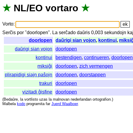
★
NL
/
EO
vortaro
★
Vorto
:
Serĉis
por
"
doorlopen".
La
serĉado
daŭris
0,003
sekundojn
ka
doorlopen
daŭrigi sian vojon
,
kontinui
,
miksiĝ
daŭrigi sian vojon
doorlopen
kontinui
bestendigen
,
continueren
,
doorlopen
miksiĝi
doorlopen
,
zich vermengen
plirapidigi siajn paŝojn
doorlopen
,
doorstappen
trakuri
doorlopen
vizitadi ĝisfine
doorlopen
(
Bedaŭre
,
la
vortlisto
uzas
la
malnovan
nederlandan
ortografion
.)
Malbela
kodo
programita
far
Juerd Waalboer
.