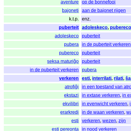
aventure
op de bonnefooi
bajoneti
aan de bajonet rijgen
k.t.p.
enz.
puberteit
adoleskeco
,
puberec
adoleskeco
puberteit
pubera
in de puberteit verkeren
pubereco
puberteit
seksa maturiĝo
puberteit
in de puberteit verkeren
pubera
verkeren
esti
,
interrilati
,
rilati
,
ŝa
atrofiĝi
in een toestand van atr
ekstazi
in extase verkeren
,
in e
ekvilibri
in evenwicht verkeren
,
erarkredi
in de waan verkeren
,
w
esti
verkeren
,
wezen
,
zijn
esti pereonta
in nood verkeren