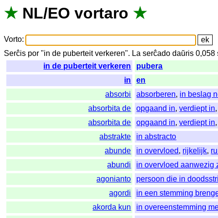
★
NL
/
EO
vortaro
★
Vorto
:
Serĉis
por
"
in de puberteit verkeren".
La
serĉado
daŭris
0,058
in de puberteit verkeren
pubera
in
en
absorbi
absorberen
,
in beslag
absorbita de
opgaand in
,
verdiept in
absorbita de
opgaand in
,
verdiept in
abstrakte
in abstracto
abunde
in overvloed
,
rijkelijk
,
r
abundi
in overvloed aanwezig z
agonianto
persoon die in doodsstri
agordi
in een stemming breng
akorda kun
in overeenstemming me