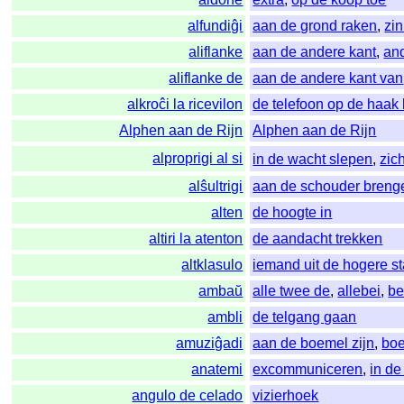
alfundiĝi
aan de grond raken
,
zi
aliflanke
aan de andere kant
,
and
aliflanke de
aan de andere kant van
alkroĉi la ricevilon
de telefoon op de haak
Alphen aan de Rijn
Alphen aan de Rijn
alproprigi al si
in de wacht slepen
,
zic
alŝultrigi
aan de schouder breng
alten
de hoogte in
altiri la atenton
de aandacht trekken
altklasulo
iemand uit de hogere s
ambaŭ
alle twee de
,
allebei
,
be
ambli
de telgang gaan
amuziĝadi
aan de boemel zijn
,
bo
anatemi
excommuniceren
,
in d
angulo de celado
vizierhoek