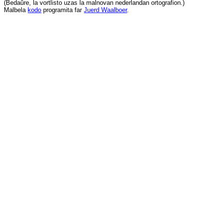
(
Bedaŭre
,
la
vortlisto
uzas
la
malnovan
nederlandan
ortografion
.)
Malbela
kodo
programita
far
Juerd Waalboer
.