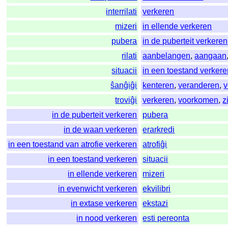
interrilati
verkeren
mizeri
in ellende verkeren
pubera
in de puberteit verkeren
rilati
aanbelangen
,
aangaan
situacii
in een toestand verker
ŝanĝiĝi
kenteren
,
veranderen
,
v
troviĝi
verkeren
,
voorkomen
,
z
in de puberteit verkeren
pubera
in de waan verkeren
erarkredi
in een toestand van atrofie verkeren
atrofiĝi
in een toestand verkeren
situacii
in ellende verkeren
mizeri
in evenwicht verkeren
ekvilibri
in extase verkeren
ekstazi
in nood verkeren
esti pereonta