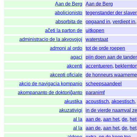
Aan de Berg
Aan de Berg
abolicionisto
tegenstander der slaver
absorbita de
opgaand in
,
verdiept in
aĉeti la parton de
uitkopen
administracio de la akvovojoj
waterstaat
admoni al ordo
tot de orde roepen
agaci
pijn doen aan de tande
akcenti
accentueren
,
beklemto
akcepti oficiale
de honneurs waarnem
akcio de navigacia kompanio
scheepsaandeel
akompananto de doktoriĝanto
paranimf
akustika
acoustisch
,
akoestisch
akuzativigi
in de vierde naamval ze
al la
aan de
,
aan het
,
de
,
het
al la
aan de
,
aan het
,
de
,
het
aldone
extra
,
op de koop toe