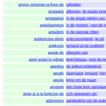
anonci sonorige la finon de
uitluiden
anstataŭi
aflossen
,
de plaats in
anstataŭigi
in de plaats stellen van
antaŭtagmeze
in de morgen
,
voor de 
antaŭtimi
in de piepzak zitten
antikoncipa pilolo
anticonceptiepil
,
de pil
antikvulo
iemand uit de oudheid
aparte de
afgezien van
aperi antaŭ la juĝisto
terechtstaan
,
voor de re
apertiva
de eetlust prikkelend
apude
daarnaast
,
ernaast
,
hie
areolo
kring om de maan
aroganti
een hoge toon aanslaa
arogi al si la funkcion de
zich opwerpen als
aŭtorsigno
aanduiding van de aute