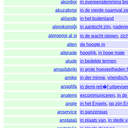
akordigi
in overeenstemming br
akuzativigi
in de vierde naamval ze
alilande
in het buitenland
alproksimiĝi
in aantocht zijn
,
nadere
alproprigi al si
in de wacht slepen
,
zic
alten
de hoogte in
altgrade
hooglijk
,
in hoge mate
alude
in bedekte termen
amasfabriki
in grote hoeveelheden 
amike
in der minne
,
vriendsch
anaglifa
in demi-reli�f uitgevoe
anatemi
excommuniceren
,
in d
angle
in het Engels
,
op zijn E
anservice
in ganzenpas
anstataŭ
in plaats van
,
in stede 