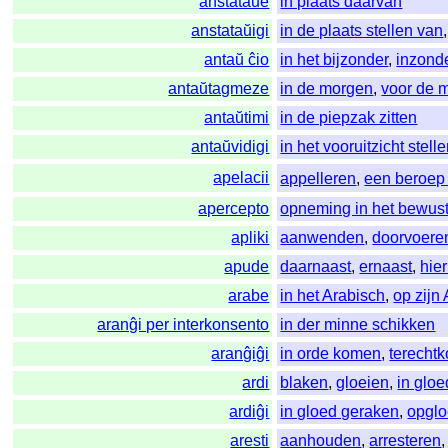
anstataŭe
in plaats daarvan
anstataŭigi
in de plaats stellen van
antaŭ ĉio
in het bijzonder
,
inzond
antaŭtagmeze
in de morgen
,
voor de 
antaŭtimi
in de piepzak zitten
antaŭvidigi
in het vooruitzicht stell
apelacii
appelleren
,
een beroep
apercepto
opneming in het bewust
apliki
aanwenden
,
doorvoere
apude
daarnaast
,
ernaast
,
hie
arabe
in het Arabisch
,
op zijn
aranĝi per interkonsento
in der minne schikken
aranĝiĝi
in orde komen
,
terecht
ardi
blaken
,
gloeien
,
in gloe
ardiĝi
in gloed geraken
,
opglo
aresti
aanhouden
,
arresteren