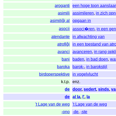
aroganti
een hoge toon aanslaa
asimili
assimileren
,
in zich o
asimiliĝi al
opgaan in
asocii
associ�ren
,
in een ge
atendante
in afwachting van
atrofiĝi
in een toestand van atr
avanci
avanceren
,
in rang op
bani
baden
,
in bad doen
,
wa
baroka
barok-
,
in barokstijl
birdoperspektive
in vogelvlucht
k.t.p.
enz.
de
door
,
sedert
,
sinds
,
v
de
al la
,
l'
,
la
't Lage van de weg
't Lage van de weg
-ono
-de
,
-ste