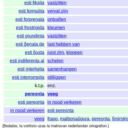
esti fiksita
vastzitten
esti formulita
vervat zijn
esti forprenata
ontvallen
esti frostrigida
kleumen
esti grundinta
vastzitten
esti ĝenata de
last hebben van
esti ĝusta
juist zijn
,
kloppen
esti indiferenta al
schelen
esti interligita
samenhangen
esti interrompita
stilliggen
k.t.p.
enz.
pereonta
veeg
esti pereonta
in nood verkeren
in nood verkeren
esti pereonta
veeg
frapo
,
malbonaŭgura
,
pereonta
,
ŝmirstri
(
Bedaŭre
,
la
vortlisto
uzas
la
malnovan
nederlandan
ortografion
.)