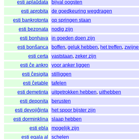
esti aplaŭdata
bijval oogsten
esti aprobita
de goedkeuring wegdragen
esti bankrotonta
op springen staan
esti bezonata
nodig zijn
esti bonhava
in goeden doen zijn
esti bonŝanca
boffen
,
geluk hebben
,
het treffen
,
zwijn
esti certa
vaststaan
,
zeker zijn
esti ĉe ankro
voor anker liggen
esti ĉesigita
stilliggen
esti ĉetable
tafelen
esti demetinta
uitgetrokken hebben
,
uithebben
esti deponita
berusten
esti devojiĝinta
het spoor bijster zijn
esti dorminklina
slaap hebben
esti ebla
mogelijk zijn
esti egala al
schelen