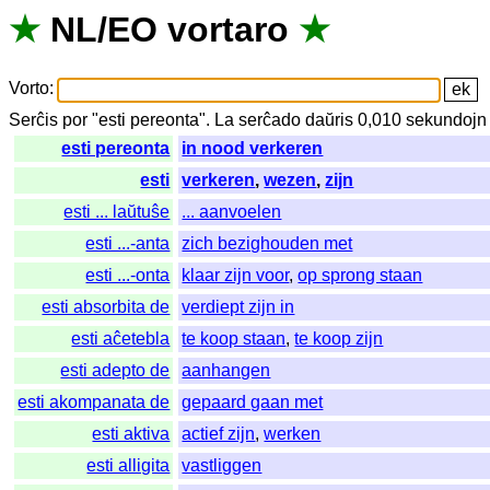
★
NL
/
EO
vortaro
★
Vorto
:
Serĉis
por
"
esti pereonta".
La
serĉado
daŭris
0,010
sekundojn
esti pereonta
in nood verkeren
esti
verkeren
,
wezen
,
zijn
esti ... laŭtuŝe
... aanvoelen
esti ...-anta
zich bezighouden met
esti ...-onta
klaar zijn voor
,
op sprong staan
esti absorbita de
verdiept zijn in
esti aĉetebla
te koop staan
,
te koop zijn
esti adepto de
aanhangen
esti akompanata de
gepaard gaan met
esti aktiva
actief zijn
,
werken
esti alligita
vastliggen