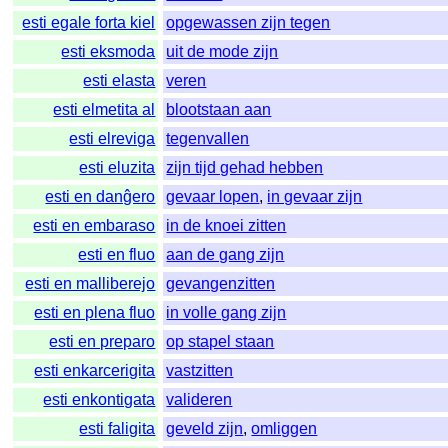
esti egale forta kiel
opgewassen zijn tegen
esti eksmoda
uit de mode zijn
esti elasta
veren
esti elmetita al
blootstaan aan
esti elreviga
tegenvallen
esti eluzita
zijn tijd gehad hebben
esti en danĝero
gevaar lopen
,
in gevaar zijn
esti en embaraso
in de knoei zitten
esti en fluo
aan de gang zijn
esti en malliberejo
gevangenzitten
esti en plena fluo
in volle gang zijn
esti en preparo
op stapel staan
esti enkarcerigita
vastzitten
esti enkontigata
valideren
esti faligita
geveld zijn
,
omliggen