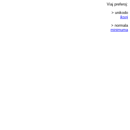
Viaj
preferoj
:
> unikodo
iksoj
> normala
minimuma