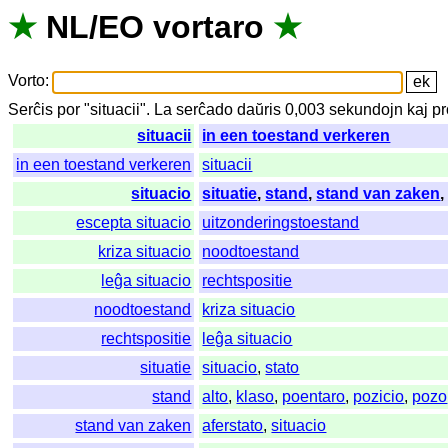
★
NL
/
EO
vortaro
★
Vorto
:
Serĉis
por
"
situacii".
La
serĉado
daŭris
0,003
sekundojn
kaj
pr
situacii
in een toestand verkeren
in een toestand verkeren
situacii
situacio
situatie
,
stand
,
stand van zaken
escepta situacio
uitzonderingstoestand
kriza situacio
noodtoestand
leĝa situacio
rechtspositie
noodtoestand
kriza situacio
rechtspositie
leĝa situacio
situatie
situacio
,
stato
stand
alto
,
klaso
,
poentaro
,
pozicio
,
pozo
stand van zaken
aferstato
,
situacio