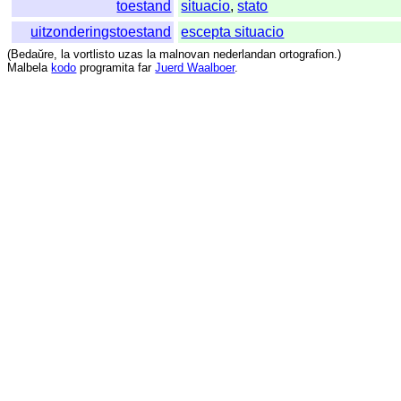
toestand
situacio
,
stato
uitzonderingstoestand
escepta situacio
(
Bedaŭre
,
la
vortlisto
uzas
la
malnovan
nederlandan
ortografion
.)
Malbela
kodo
programita
far
Juerd Waalboer
.