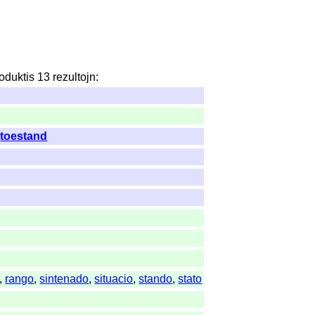
oduktis
13
rezultojn
:
,
toestand
,
rango
,
sintenado
,
situacio
,
stando
,
stato