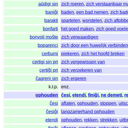
aŭdigi sin
zich roeren
,
zich verstaanbaar 
baniĝi
baden
,
een bad nemen
,
zich ba
barakti
spartelen
,
worstelen
,
zich aftobb
bonfarti
het goed maken
,
zich goed voel
bonvoli moŝte
zich verwaardigen
boparenci
zich door een huwelijk verbinde
cerbumi
piekeren
,
zich het hoofd breken
certigi sin pri
zich vergewissen van
certiĝi pri
zich verzekeren van
ĉagreni sin
zich ergeren
k.t.p.
enz.
ophouden
ĉesi
,
etendi
,
finiĝi
,
ne demeti
,
r
ĉesi
aflaten
,
ophouden
,
stoppen
,
uits
ĉesiĝi
langzamerhand ophouden
etendi
ophouden
,
rekken
,
strekken
,
uitb