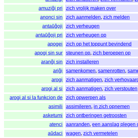
amuziĝi pri
zich vrolijk maken over
anonci sin
zich aanmelden
,
zich melden
antaŭĝoji
zich verheugen
antaŭĝoji pri
zich verheugen op
apogei
zich op het toppunt bevindend
apogi sin sur
steunen op
,
zich beroepen op
aranĝi sin
zich installeren
ariĝi
samenkomen
,
samenrotten
,
sam
arogi
zich aanmatigen
,
zich verhovaar
arogi al si
zich aanmatigen
,
zich verstouten
arogi al si la funkcion de
zich opwerpen als
asimili
assimileren
,
in zich opnemen
asketumi
zich ontberingen getroosten
atenci
aanranden
,
een aanslag plegen 
aŭdaci
wagen
,
zich vermetelen