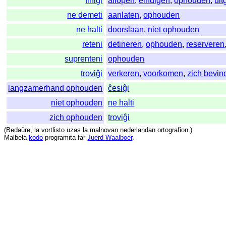
finiĝi
aflopen
,
eindigen
,
ophouden
,
ui
ne demeti
aanlaten
,
ophouden
ne halti
doorslaan
,
niet ophouden
reteni
detineren
,
ophouden
,
reserveren
suprenteni
ophouden
troviĝi
verkeren
,
voorkomen
,
zich bevin
langzamerhand ophouden
ĉesiĝi
niet ophouden
ne halti
zich ophouden
troviĝi
(
Bedaŭre
,
la
vortlisto
uzas
la
malnovan
nederlandan
ortografion
.)
Malbela
kodo
programita
far
Juerd Waalboer
.