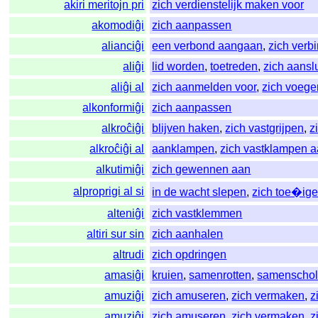
akiri meritojn pri
zich verdienstelijk maken voor
akomodiĝi
zich aanpassen
alianciĝi
een verbond aangaan
,
zich verb
aliĝi
lid worden
,
toetreden
,
zich aansl
aliĝi al
zich aanmelden voor
,
zich voegen
alkonformiĝi
zich aanpassen
alkroĉiĝi
blijven haken
,
zich vastgrijpen
,
z
alkroĉiĝi al
aanklampen
,
zich vastklampen 
alkutimiĝi
zich gewennen aan
alproprigi al si
in de wacht slepen
,
zich toe�ig
alteniĝi
zich vastklemmen
altiri sur sin
zich aanhalen
altrudi
zich opdringen
amasiĝi
kruien
,
samenrotten
,
samenscho
amuziĝi
zich amuseren
,
zich vermaken
,
z
amuziĝi
zich amuseren
,
zich vermaken
,
z