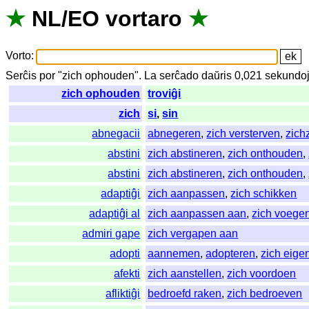
★
NL
/
EO
vortaro
★
Vorto
:
Serĉis
por
"
zich ophouden".
La
serĉado
daŭris
0,021
sekundo
zich ophouden
troviĝi
zich
si
,
sin
abnegacii
abnegeren
,
zich versterven
,
zich
abstini
zich abstineren
,
zich onthouden
,
abstini
zich abstineren
,
zich onthouden
,
adaptiĝi
zich aanpassen
,
zich schikken
adaptiĝi al
zich aanpassen aan
,
zich voege
admiri gape
zich vergapen aan
adopti
aannemen
,
adopteren
,
zich eig
afekti
zich aanstellen
,
zich voordoen
afliktiĝi
bedroefd raken
,
zich bedroeven