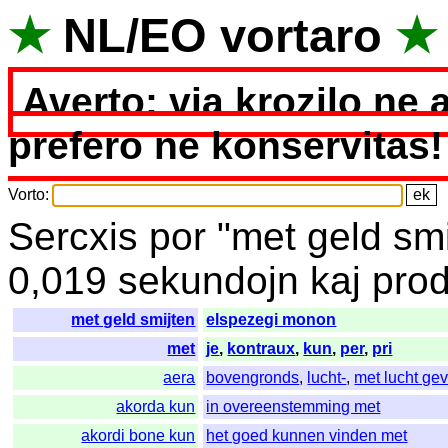
★
NL
/
EO
vortaro
★
Averto: via krozilo ne 
prefero ne konservitas!
Vorto
:
Sercxis
por
"
met geld smi
0,019
sekundojn
kaj
prod
met geld smijten
elspezegi monon
met
je
,
kontraux
,
kun
,
per
,
pri
aera
bovengronds
,
lucht-
,
met lucht ge
akorda kun
in overeenstemming met
akordi bone kun
het goed kunnen vinden met