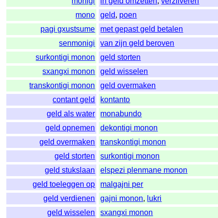
monigi
in geld omzetten
,
verzilveren
mono
geld
,
poen
pagi gxustsume
met gepast geld betalen
senmonigi
van zijn geld beroven
surkontigi monon
geld storten
sxangxi monon
geld wisselen
transkontigi monon
geld overmaken
contant geld
kontanto
geld als water
monabundo
geld opnemen
dekontigi monon
geld overmaken
transkontigi monon
geld storten
surkontigi monon
geld stukslaan
elspezi plenmane monon
geld toeleggen op
malgajni per
geld verdienen
gajni monon
,
lukri
geld wisselen
sxangxi monon