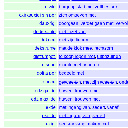
civito
burgerij
,
stad met zelfbestuur
cxirkauxigi sin per
zich omgeven met
dauxrigi
doorgaan
,
verder gaan met
,
vervo
dedicxante
met inzet van
dekope
met zijn tienen
dekstrume
met de klok mee
,
rechtsom
distrumpeti
te koop lopen met
,
uitbazuinen
disurio
moeite met urineren
dolita per
bedeeld met
duope
getwee�n
,
met zijn twee�n
,
onde
edzigxi de
huwen
,
trouwen met
edzinigxi de
huwen
,
trouwen met
ekde
met ingang van
,
sedert
,
vanaf
eke de
met ingang van
,
sedert
ekigi
een aanvang maken met