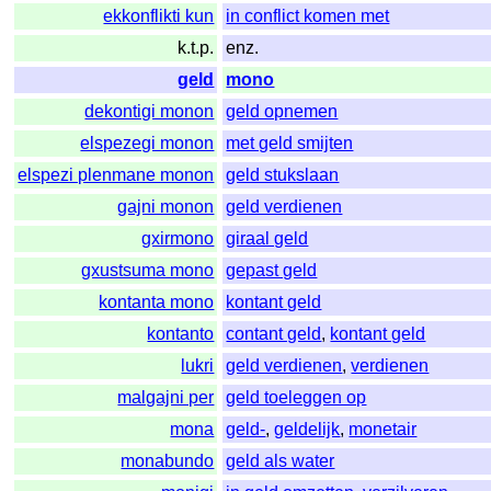
ekkonflikti kun
in conflict komen met
k.t.p.
enz.
geld
mono
dekontigi monon
geld opnemen
elspezegi monon
met geld smijten
elspezi plenmane monon
geld stukslaan
gajni monon
geld verdienen
gxirmono
giraal geld
gxustsuma mono
gepast geld
kontanta mono
kontant geld
kontanto
contant geld
,
kontant geld
lukri
geld verdienen
,
verdienen
malgajni per
geld toeleggen op
mona
geld-
,
geldelijk
,
monetair
monabundo
geld als water