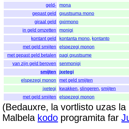
geld-
mona
gepast geld
gxustsuma mono
giraal geld
gxirmono
in geld omzetten
monigi
kontant geld
kontanta mono
,
kontanto
met geld smijten
elspezegi monon
met gepast geld betalen
pagi gxustsume
van zijn geld beroven
senmonigi
smijten
jxetegi
elspezegi monon
met geld smijten
jxetegi
kwakken
,
slingeren
,
smijten
met geld smijten
elspezegi monon
(
Bedauxre
,
la
vortlisto
uzas
la
Malbela
kodo
programita
far
J