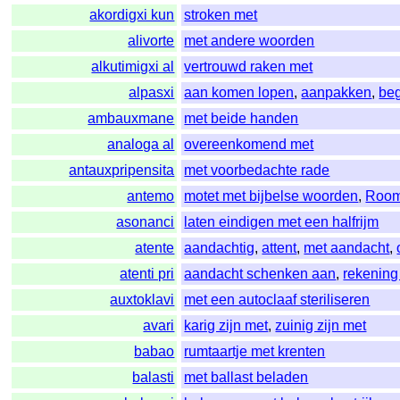
akordigxi kun
stroken met
alivorte
met andere woorden
alkutimigxi al
vertrouwd raken met
alpasxi
aan komen lopen
,
aanpakken
,
be
ambauxmane
met beide handen
analoga al
overeenkomend met
antauxpripensita
met voorbedachte rade
antemo
motet met bijbelse woorden
,
Room
asonanci
laten eindigen met een halfrijm
atente
aandachtig
,
attent
,
met aandacht
,
atenti pri
aandacht schenken aan
,
rekening
auxtoklavi
met een autoclaaf steriliseren
avari
karig zijn met
,
zuinig zijn met
babao
rumtaartje met krenten
balasti
met ballast beladen