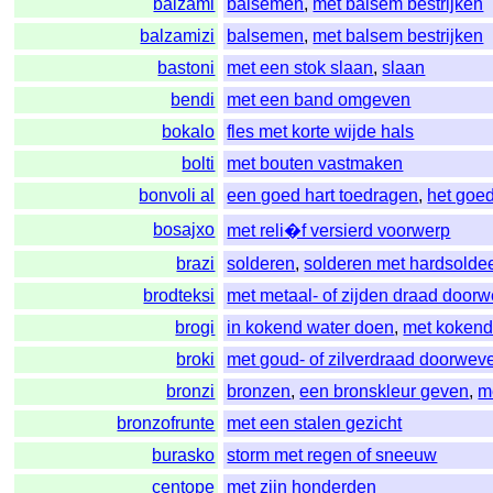
balzami
balsemen
,
met balsem bestrijken
balzamizi
balsemen
,
met balsem bestrijken
bastoni
met een stok slaan
,
slaan
bendi
met een band omgeven
bokalo
fles met korte wijde hals
bolti
met bouten vastmaken
bonvoli al
een goed hart toedragen
,
het goe
bosajxo
met reli�f versierd voorwerp
brazi
solderen
,
solderen met hardsolde
brodteksi
met metaal- of zijden draad door
brogi
in kokend water doen
,
met kokend
broki
met goud- of zilverdraad doorwev
bronzi
bronzen
,
een bronskleur geven
,
m
bronzofrunte
met een stalen gezicht
burasko
storm met regen of sneeuw
centope
met zijn honderden