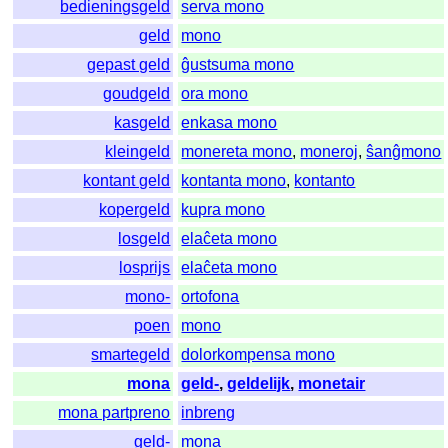
bedieningsgeld
serva mono
geld
mono
gepast geld
ĝustsuma mono
goudgeld
ora mono
kasgeld
enkasa mono
kleingeld
monereta mono
,
moneroj
,
ŝanĝmono
kontant geld
kontanta mono
,
kontanto
kopergeld
kupra mono
losgeld
elaĉeta mono
losprijs
elaĉeta mono
mono-
ortofona
poen
mono
smartegeld
dolorkompensa mono
mona
geld-
,
geldelijk
,
monetair
mona partpreno
inbreng
geld-
mona