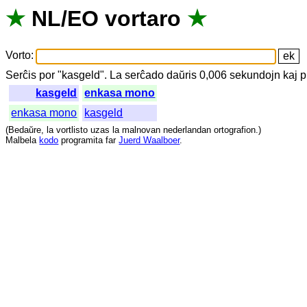
★
NL
/
EO
vortaro
★
Vorto
:
Serĉis
por
"
kasgeld".
La
serĉado
daŭris
0,006
sekundojn
kaj
p
kasgeld
enkasa mono
enkasa mono
kasgeld
(
Bedaŭre
,
la
vortlisto
uzas
la
malnovan
nederlandan
ortografion
.)
Malbela
kodo
programita
far
Juerd Waalboer
.