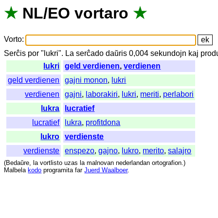
★
NL
/
EO
vortaro
★
Vorto
:
Serĉis
por
"
lukri".
La
serĉado
daŭris
0,004
sekundojn
kaj
prod
lukri
geld verdienen
,
verdienen
geld verdienen
gajni monon
,
lukri
verdienen
gajni
,
laborakiri
,
lukri
,
meriti
,
perlabori
lukra
lucratief
lucratief
lukra
,
profitdona
lukro
verdienste
verdienste
enspezo
,
gajno
,
lukro
,
merito
,
salajro
(
Bedaŭre
,
la
vortlisto
uzas
la
malnovan
nederlandan
ortografion
.)
Malbela
kodo
programita
far
Juerd Waalboer
.