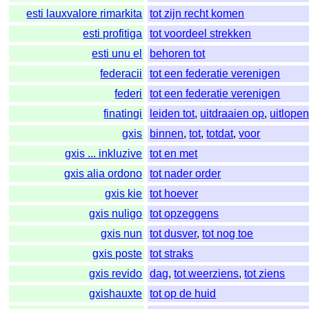
esti lauxvalore rimarkita
tot zijn recht komen
esti profitiga
tot voordeel strekken
esti unu el
behoren tot
federacii
tot een federatie verenigen
federi
tot een federatie verenigen
finatingi
leiden tot
,
uitdraaien op
,
uitlope
gxis
binnen
,
tot
,
totdat
,
voor
gxis ... inkluzive
tot en met
gxis alia ordono
tot nader order
gxis kie
tot hoever
gxis nuligo
tot opzeggens
gxis nun
tot dusver
,
tot nog toe
gxis poste
tot straks
gxis revido
dag
,
tot weerziens
,
tot ziens
gxishauxte
tot op de huid