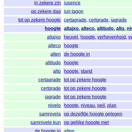
in zekere zin
iusence
op zekere dag
iun tagon
tot op zekere hoogte
certagrade
,
certgrade
,
iagrade
hoogte
altajxo
,
alteco
,
altitudo
,
alto
,
ni
altajxo
heuvel
,
hoogte
,
verhevenheid
,
v
alteco
hoogte
alten
de hoogte in
altitudo
hoogte
alto
hoogte
,
stand
certagrade
tot op zekere hoogte
certgrade
tot op zekere hoogte
iagrade
tot op zekere hoogte
nivelo
hoogte
,
niveau
,
peil
,
plan
samnivela
op dezelfde hoogte gelegen
samnivele kun
op gelijke hoogte met
de hoogte in
alten