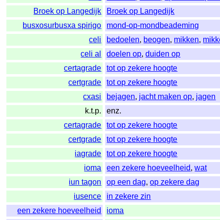
Broek op Langedijk
Broek op Langedijk
busxosurbusxa spirigo
mond-op-mondbeademing
celi
bedoelen
,
beogen
,
mikken
,
mikk
celi al
doelen op
,
duiden op
certagrade
tot op zekere hoogte
certgrade
tot op zekere hoogte
cxasi
bejagen
,
jacht maken op
,
jagen
k.t.p.
enz.
certagrade
tot op zekere hoogte
certgrade
tot op zekere hoogte
iagrade
tot op zekere hoogte
ioma
een zekere hoeveelheid
,
wat
iun tagon
op een dag
,
op zekere dag
iusence
in zekere zin
een zekere hoeveelheid
ioma