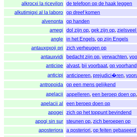
alkrocxi la ricevilon
de telefoon op de haak leggen
alkutimigxi al la laboro
op dreef komen
alvenonta
op handen
amegi
dol zijn op
,
gek zijn op
,
zielsvee
angle
in het Engels
,
op zijn Engels
antauxgxoji pri
zich verheugen op
antauxvidi
bedacht zijn op
,
verwachten
,
voo
anticipe
alvast
,
bij voorbaat
,
op voorhand
anticipi
anticiperen
,
prejudici�ren
,
voor
antropoida
op een mens gelijkend
apelacii
appelleren
,
een beroep doen op
apelacii al
een beroep doen op
apogei
zich op het toppunt bevindend
apogi sin sur
steunen op
,
zich beroepen op
aposteriora
a posteriori
,
op feiten gebaseerd