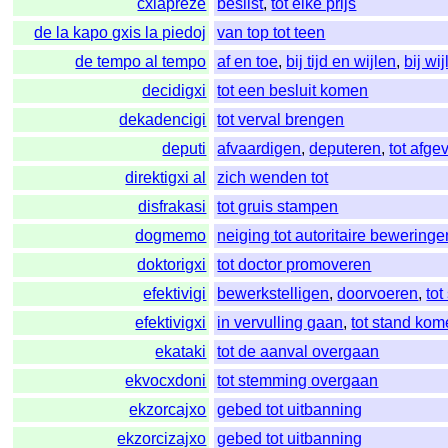
cxiapreze
beslist
,
tot elke prijs
de la kapo gxis la piedoj
van top tot teen
de tempo al tempo
af en toe
,
bij tijd en wijlen
,
bij wi
decidigxi
tot een besluit komen
dekadencigi
tot verval brengen
deputi
afvaardigen
,
deputeren
,
tot afge
direktigxi al
zich wenden tot
disfrakasi
tot gruis stampen
dogmemo
neiging tot autoritaire beweringe
doktorigxi
tot doctor promoveren
efektivigi
bewerkstelligen
,
doorvoeren
,
to
efektivigxi
in vervulling gaan
,
tot stand ko
ekataki
tot de aanval overgaan
ekvocxdoni
tot stemming overgaan
ekzorcajxo
gebed tot uitbanning
ekzorcizajxo
gebed tot uitbanning