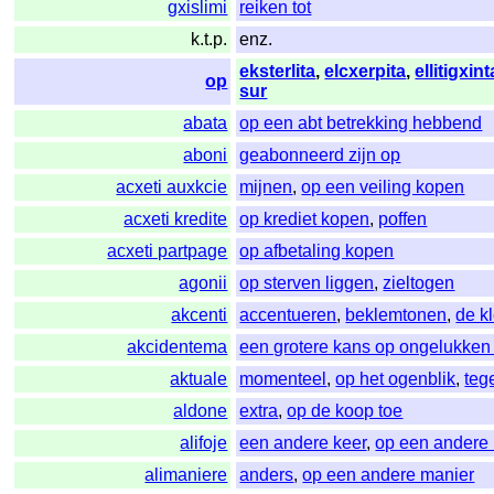
gxislimi
reiken tot
k.t.p.
enz.
eksterlita
,
elcxerpita
,
ellitigxint
op
sur
abata
op een abt betrekking hebbend
aboni
geabonneerd zijn op
acxeti auxkcie
mijnen
,
op een veiling kopen
acxeti kredite
op krediet kopen
,
poffen
acxeti partpage
op afbetaling kopen
agonii
op sterven liggen
,
zieltogen
akcenti
accentueren
,
beklemtonen
,
de k
akcidentema
een grotere kans op ongelukken
aktuale
momenteel
,
op het ogenblik
,
teg
aldone
extra
,
op de koop toe
alifoje
een andere keer
,
op een andere 
alimaniere
anders
,
op een andere manier