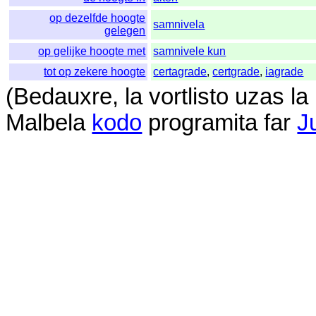
op dezelfde hoogte
samnivela
gelegen
op gelijke hoogte met
samnivele kun
tot op zekere hoogte
certagrade
,
certgrade
,
iagrade
(
Bedauxre
,
la
vortlisto
uzas
la
Malbela
kodo
programita
far
J