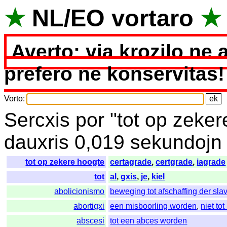
★
NL
/
EO
vortaro
★
Averto: via krozilo ne 
prefero ne konservitas!
Vorto
:
Sercxis
por
"
tot op zeker
dauxris
0,019
sekundojn
tot op zekere hoogte
certagrade
,
certgrade
,
iagrade
tot
al
,
gxis
,
je
,
kiel
abolicionismo
beweging tot afschaffing der slav
abortigxi
een misboorling worden
,
niet to
abscesi
tot een abces worden