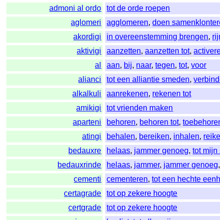
admoni al ordo
tot de orde roepen
aglomeri
agglomeren
,
doen samenklonte
akordigi
in overeenstemming brengen
,
ri
aktivigi
aanzetten
,
aanzetten tot
,
activer
al
aan
,
bij
,
naar
,
tegen
,
tot
,
voor
alianci
tot een alliantie smeden
,
verbin
alkalkuli
aanrekenen
,
rekenen tot
amikigi
tot vrienden maken
aparteni
behoren
,
behoren tot
,
toebehore
atingi
behalen
,
bereiken
,
inhalen
,
reike
bedauxre
helaas
,
jammer genoeg
,
tot mijn 
bedauxrinde
helaas
,
jammer
,
jammer genoeg
cementi
cementeren
,
tot een hechte een
certagrade
tot op zekere hoogte
certgrade
tot op zekere hoogte