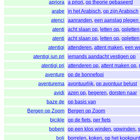
apriora
a priori
,
op theorie gebaseerd
arabe
in het Arabisch
,
op zijn Arabisch
atenci
aanranden
,
een aanslag plegen
atenti
acht slaan op
,
letten op
,
opletten
atenti
acht slaan op
,
letten op
,
opletten
atentigi
attenderen
,
attent maken
,
een w
atentigi iun pri
iemands aandacht vestigen op
atentigi pri
attenderen op
,
attent maken op
,
aventure
op de bonnefooi
aventurema
avontuurlijk
,
op avontuur belust
avidi
azen op
,
begeren
,
dorsten naar
baze de
op basis van
Bergen op Zoom
Bergen op Zoom
bicikle
op de fiets
,
per fiets
bobeni
op een klos winden
,
opwinden
,
boli
borrelen
,
koken
,
op het kookpunt