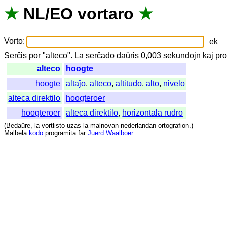
★
NL
/
EO
vortaro
★
Vorto
:
Serĉis
por
"
alteco".
La
serĉado
daŭris
0,003
sekundojn
kaj
pro
alteco
hoogte
hoogte
altaĵo
,
alteco
,
altitudo
,
alto
,
nivelo
alteca direktilo
hoogteroer
hoogteroer
alteca direktilo
,
horizontala rudro
(
Bedaŭre
,
la
vortlisto
uzas
la
malnovan
nederlandan
ortografion
.)
Malbela
kodo
programita
far
Juerd Waalboer
.