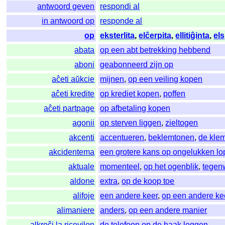
antwoord geven
respondi al
in antwoord op
responde al
op
eksterlita
,
elĉerpita
,
ellitiĝinta
,
els
abata
op een abt betrekking hebbend
aboni
geabonneerd zijn op
aĉeti aŭkcie
mijnen
,
op een veiling kopen
aĉeti kredite
op krediet kopen
,
poffen
aĉeti partpage
op afbetaling kopen
agonii
op sterven liggen
,
zieltogen
akcenti
accentueren
,
beklemtonen
,
de kle
akcidentema
een grotere kans op ongelukken l
aktuale
momenteel
,
op het ogenblik
,
tegen
aldone
extra
,
op de koop toe
alifoje
een andere keer
,
op een andere ke
alimaniere
anders
,
op een andere manier
alkroĉi la ricevilon
de telefoon op de haak leggen