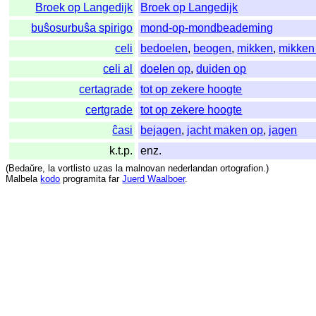
Broek op Langedijk
Broek op Langedijk
buŝosurbuŝa spirigo
mond-op-mondbeademing
celi
bedoelen
,
beogen
,
mikken
,
mikken
celi al
doelen op
,
duiden op
certagrade
tot op zekere hoogte
certgrade
tot op zekere hoogte
ĉasi
bejagen
,
jacht maken op
,
jagen
k.t.p.
enz.
(
Bedaŭre
,
la
vortlisto
uzas
la
malnovan
nederlandan
ortografion
.)
Malbela
kodo
programita
far
Juerd Waalboer
.