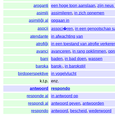
aroganti
een hoge toon aanslaan
,
zijn neus
asimili
assimileren
,
in zich opnemen
asimiliĝi al
opgaan in
asocii
associ�ren
,
in een genootschap 
atendante
in afwachting van
atrofiĝi
in een toestand van atrofie verkere
avanci
avanceren
,
in rang opklimmen
,
opr
bani
baden
,
in bad doen
,
wassen
baroka
barok-
,
in barokstijl
birdoperspektive
in vogelvlucht
k.t.p.
enz.
antwoord
respondo
responde al
in antwoord op
respondi al
antwoord geven
,
antwoorden
respondo
antwoord
,
bescheid
,
wederwoord