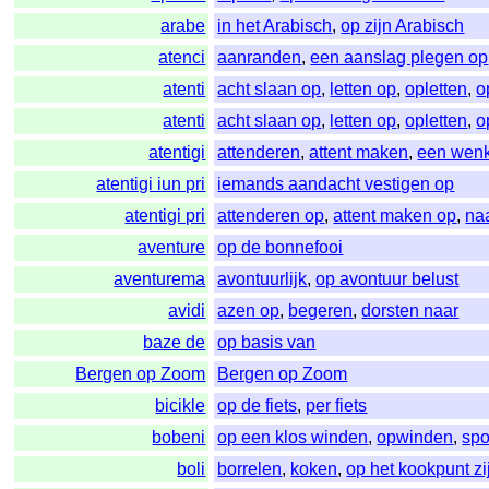
arabe
in het Arabisch
,
op zijn Arabisch
atenci
aanranden
,
een aanslag plegen op
atenti
acht slaan op
,
letten op
,
opletten
,
o
atenti
acht slaan op
,
letten op
,
opletten
,
o
atentigi
attenderen
,
attent maken
,
een wen
atentigi iun pri
iemands aandacht vestigen op
atentigi pri
attenderen op
,
attent maken op
,
na
aventure
op de bonnefooi
aventurema
avontuurlijk
,
op avontuur belust
avidi
azen op
,
begeren
,
dorsten naar
baze de
op basis van
Bergen op Zoom
Bergen op Zoom
bicikle
op de fiets
,
per fiets
bobeni
op een klos winden
,
opwinden
,
spo
boli
borrelen
,
koken
,
op het kookpunt zi