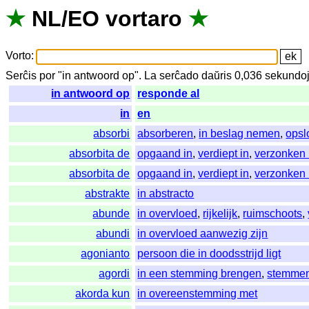
★
NL
/
EO
vortaro
★
Vorto
:
Serĉis
por
"
in antwoord op".
La
serĉado
daŭris
0,036
sekundo
in antwoord op
responde al
in
en
absorbi
absorberen
,
in beslag nemen
,
opsl
absorbita de
opgaand in
,
verdiept in
,
verzonken 
absorbita de
opgaand in
,
verdiept in
,
verzonken 
abstrakte
in abstracto
abunde
in overvloed
,
rijkelijk
,
ruimschoots
,
abundi
in overvloed aanwezig zijn
agonianto
persoon die in doodsstrijd ligt
agordi
in een stemming brengen
,
stemme
akorda kun
in overeenstemming met