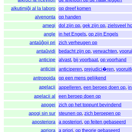
alkutimiĝi al la laboro
op dreef komen
alvenonta
op handen
amegi
dol zijn op
,
gek zijn op
,
zielsveel 
angle
in het Engels
,
op zijn Engels
antaŭĝoji pri
zich verheugen op
antaŭvidi
bedacht zijn op
,
verwachten
,
voorui
anticipe
alvast
,
bij voorbaat
,
op voorhand
anticipi
anticiperen
,
prejudici�ren
,
vooruit
antropoida
op een mens gelijkend
apelacii
appelleren
,
een beroep doen op
,
i
apelacii al
een beroep doen op
apogei
zich op het toppunt bevindend
apogi sin sur
steunen op
,
zich beroepen op
aposteriora
a posteriori
,
op feiten gebaseerd
apriora
a priori
,
op theorie gebaseerd