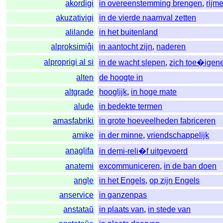
akordigi
in overeenstemming brengen
,
rijm
akuzativigi
in de vierde naamval zetten
alilande
in het buitenland
alproksimiĝi
in aantocht zijn
,
naderen
alproprigi al si
in de wacht slepen
,
zich toe�igen
alten
de hoogte in
altgrade
hooglijk
,
in hoge mate
alude
in bedekte termen
amasfabriki
in grote hoeveelheden fabriceren
amike
in der minne
,
vriendschappelijk
anaglifa
in demi-reli�f uitgevoerd
anatemi
excommuniceren
,
in de ban doen
angle
in het Engels
,
op zijn Engels
anservice
in ganzenpas
anstataŭ
in plaats van
,
in stede van