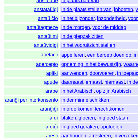
anstataŭe
in plaats daarvan
anstataŭigi
in de plaats stellen van
,
inboeten
,
antaŭ ĉio
in het bijzonder
,
inzonderheid
,
voor
antaŭtagmeze
in de morgen
,
voor de middag
antaŭtimi
in de piepzak zitten
antaŭvidigi
in het vooruitzicht stellen
apelacii
appelleren
,
een beroep doen op
,
i
apercepto
opneming in het bewustzijn
,
waarn
apliki
aanwenden
,
doorvoeren
,
in toepa
apude
daarnaast
,
ernaast
,
hiernaast
,
in d
arabe
in het Arabisch
,
op zijn Arabisch
aranĝi per interkonsento
in der minne schikken
aranĝiĝi
in orde komen
,
terechtkomen
ardi
blaken
,
gloeien
,
in gloed staan
ardiĝi
in gloed geraken
,
opgloeien
aresti
aanhouden
,
arresteren
,
in verzeke