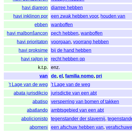
havi diareon
diarree hebben
havi inklinon por
een zwak hebben voor
,
houden van
ebben
wanboffen
havi malbonŝancon
pech hebben
,
wanboffen
havi prioritaton
voorgaan
,
voorrang hebben
havi proksime
bij de hand hebben
havi rajton je
recht hebben op
k.t.p.
enz.
van
de
,
el
,
familia nomo
,
pri
't Lage van de weg
't Lage van de weg
abata jurisdikcio
jurisdictie van een abt
abatiso
versperring van bomen of takken
abatlando
ambtsgebied van een abt
abolicionisto
tegenstander der slavernij
,
tegenstande
abomeni
een afschuw hebben van
,
verafschuw