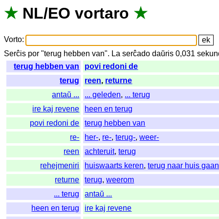
★
NL
/
EO
vortaro
★
Vorto
:
Serĉis
por
"
terug hebben van".
La
serĉado
daŭris
0,031
sekun
terug hebben van
povi redoni de
terug
reen
,
returne
antaŭ ...
... geleden
,
... terug
ire kaj revene
heen en terug
povi redoni de
terug hebben van
re-
her-
,
re-
,
terug-
,
weer-
reen
achteruit
,
terug
rehejmeniri
huiswaarts keren
,
terug naar huis gaa
returne
terug
,
weerom
... terug
antaŭ ...
heen en terug
ire kaj revene