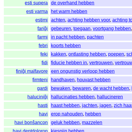
esti supera
de overhand hebben
esti varma
het warm hebben
estimi
achten
,
achting hebben voor
,
achting 
fariĝi
gebeuren
,
toegaan
,
voortgang hebben
farmi
in pacht hebben
,
pachten
febri
koorts hebben
feki
kakken
,
ontlasting hebben
,
poepen
,
sc
fidi
fiducie hebben in
,
vertrouwen
,
vertrouw
finiĝi malfavore
een ongunstig verloop hebben
firmteni
handhaven
,
houvast hebben
gardi
bewaken
,
bewaren
,
de wacht hebben
,
haluciniĝi
hallucinaties hebben
,
hallucineren
hasti
haast hebben
,
jachten
,
jagen
,
zich haa
havi
erop nahouden
,
hebben
havi bonŝancon
geluk hebben
,
mazzelen
havi dentdoloron
kiespijn hebben