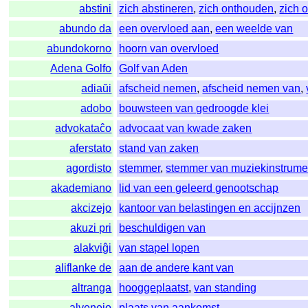
abstini
zich abstineren
,
zich onthouden
,
zich 
abundo da
een overvloed aan
,
een weelde van
abundokorno
hoorn van overvloed
Adena Golfo
Golf van Aden
adiaŭi
afscheid nemen
,
afscheid nemen van
,
adobo
bouwsteen van gedroogde klei
advokataĉo
advocaat van kwade zaken
aferstato
stand van zaken
agordisto
stemmer
,
stemmer van muziekinstrume
akademiano
lid van een geleerd genootschap
akcizejo
kantoor van belastingen en accijnzen
akuzi pri
beschuldigen van
alakviĝi
van stapel lopen
aliflanke de
aan de andere kant van
altranga
hooggeplaatst
,
van standing
alvenejo
plaats van aankomst