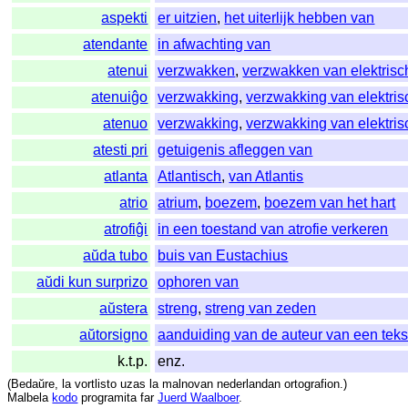
aspekti
er uitzien
,
het uiterlijk hebben van
atendante
in afwachting van
atenui
verzwakken
,
verzwakken van elektrisc
atenuiĝo
verzwakking
,
verzwakking van elektri
atenuo
verzwakking
,
verzwakking van elektri
atesti pri
getuigenis afleggen van
atlanta
Atlantisch
,
van Atlantis
atrio
atrium
,
boezem
,
boezem van het hart
atrofiĝi
in een toestand van atrofie verkeren
aŭda tubo
buis van Eustachius
aŭdi kun surprizo
ophoren van
aŭstera
streng
,
streng van zeden
aŭtorsigno
aanduiding van de auteur van een teks
k.t.p.
enz.
(
Bedaŭre
,
la
vortlisto
uzas
la
malnovan
nederlandan
ortografion
.)
Malbela
kodo
programita
far
Juerd Waalboer
.