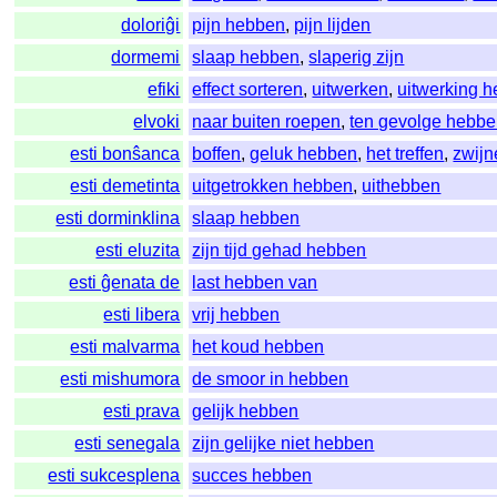
doloriĝi
pijn hebben
,
pijn lijden
dormemi
slaap hebben
,
slaperig zijn
efiki
effect sorteren
,
uitwerken
,
uitwerking 
elvoki
naar buiten roepen
,
ten gevolge hebb
esti bonŝanca
boffen
,
geluk hebben
,
het treffen
,
zwijn
esti demetinta
uitgetrokken hebben
,
uithebben
esti dorminklina
slaap hebben
esti eluzita
zijn tijd gehad hebben
esti ĝenata de
last hebben van
esti libera
vrij hebben
esti malvarma
het koud hebben
esti mishumora
de smoor in hebben
esti prava
gelijk hebben
esti senegala
zijn gelijke niet hebben
esti sukcesplena
succes hebben