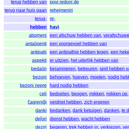
terug hebben van
povi redoni de
terug naar huis gaan
rehejmeniri
terug-
re-
hebben
havi
abomeni
een afschuw hebben van
,
verafschuw
antaŭsenti
een voorgevoel hebben van
antipatii
een antipathie hebben tegen
,
een hek
aspekti
er uitzien
,
het uiterlijk hebben van
bedaŭri
bejammeren
,
betreuren
,
spijt hebben 
bezoni
behoeven
,
hoeven
,
moeten
,
nodig heb
bezoni nepre
hard nodig hebben
celi
bedoelen
,
beogen
,
mikken
,
mikken op
ĉagreniĝi
verdriet hebben
,
zich ergeren
danki
bedanken
,
dank betuigen
,
danken
,
te 
deĵori
dienst hebben
,
wacht hebben
deziri
begeren
,
trek hebben in
,
verkiezen
,
ve