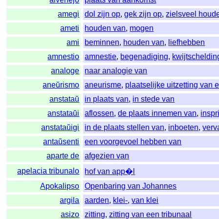
amegi
dol zijn op
,
gek zijn op
,
zielsveel houd
ameti
houden van
,
mogen
ami
beminnen
,
houden van
,
liefhebben
amnestio
amnestie
,
begenadiging
,
kwijtscheldin
analoge
naar analogie van
aneŭrismo
aneurisme
,
plaatselijke uitzetting van
anstataŭ
in plaats van
,
in stede van
anstataŭi
aflossen
,
de plaats innemen van
,
inspr
anstataŭigi
in de plaats stellen van
,
inboeten
,
verv
antaŭsenti
een voorgevoel hebben van
aparte de
afgezien van
apelacia tribunalo
hof van app�l
Apokalipso
Openbaring van Johannes
argila
aarden
,
klei-
,
van klei
asizo
zitting
,
zitting van een tribunaal