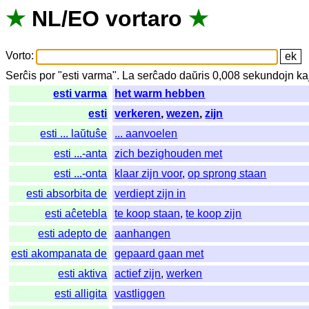
★
NL
/
EO
vortaro
★
Vorto
:
Serĉis
por
"
esti varma".
La
serĉado
daŭris
0,008
sekundojn
ka
esti varma
het warm hebben
esti
verkeren
,
wezen
,
zijn
esti ... laŭtuŝe
... aanvoelen
esti ...-anta
zich bezighouden met
esti ...-onta
klaar zijn voor
,
op sprong staan
esti absorbita de
verdiept zijn in
esti aĉetebla
te koop staan
,
te koop zijn
esti adepto de
aanhangen
esti akompanata de
gepaard gaan met
esti aktiva
actief zijn
,
werken
esti alligita
vastliggen