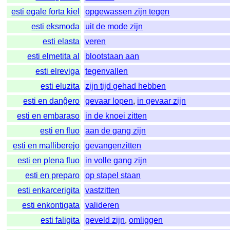
esti egale forta kiel
opgewassen zijn tegen
esti eksmoda
uit de mode zijn
esti elasta
veren
esti elmetita al
blootstaan aan
esti elreviga
tegenvallen
esti eluzita
zijn tijd gehad hebben
esti en danĝero
gevaar lopen
,
in gevaar zijn
esti en embaraso
in de knoei zitten
esti en fluo
aan de gang zijn
esti en malliberejo
gevangenzitten
esti en plena fluo
in volle gang zijn
esti en preparo
op stapel staan
esti enkarcerigita
vastzitten
esti enkontigata
valideren
esti faligita
geveld zijn
,
omliggen