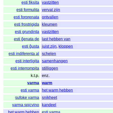
esti fiksita
vastzitten
esti formulita
vervat zijn
esti forprenata
ontvallen
esti frostrigida
kleumen
esti grundinta
vastzitten
esti ĝenata de
last hebben van
esti ĝusta
juist zijn
,
kloppen
esti indiferenta al
schelen
esti interligita
samenhangen
esti interrompita
stilliggen
k.t.p.
enz.
varma
warm
esti varma
het warm hebben
sufoke varma
snikheet
varma spicvino
kandeel
het warm hebben
esti varma