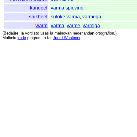
kandeel
varma spicvino
snikheet
sufoke varma
,
varmega
warm
varma
,
varme
,
varmiga
(
Bedaŭre
,
la
vortlisto
uzas
la
malnovan
nederlandan
ortografion
.)
Malbela
kodo
programita
far
Juerd Waalboer
.