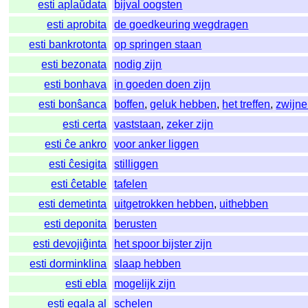
esti aplaŭdata
bijval oogsten
esti aprobita
de goedkeuring wegdragen
esti bankrotonta
op springen staan
esti bezonata
nodig zijn
esti bonhava
in goeden doen zijn
esti bonŝanca
boffen
,
geluk hebben
,
het treffen
,
zwijn
esti certa
vaststaan
,
zeker zijn
esti ĉe ankro
voor anker liggen
esti ĉesigita
stilliggen
esti ĉetable
tafelen
esti demetinta
uitgetrokken hebben
,
uithebben
esti deponita
berusten
esti devojiĝinta
het spoor bijster zijn
esti dorminklina
slaap hebben
esti ebla
mogelijk zijn
esti egala al
schelen