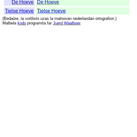
De Hoeve
De Hoeve
Tielse Hoeve
Tielse Hoeve
(
Bedaŭre
,
la
vortlisto
uzas
la
malnovan
nederlandan
ortografion
.)
Malbela
kodo
programita
far
Juerd Waalboer
.