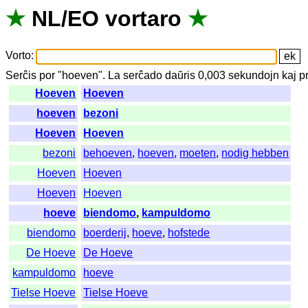
★
NL
/
EO
vortaro
★
Vorto
:
Serĉis
por
"
hoeven".
La
serĉado
daŭris
0,003
sekundojn
kaj
p
Hoeven
Hoeven
hoeven
bezoni
Hoeven
Hoeven
bezoni
behoeven
,
hoeven
,
moeten
,
nodig hebben
Hoeven
Hoeven
Hoeven
Hoeven
hoeve
biendomo
,
kampuldomo
biendomo
boerderij
,
hoeve
,
hofstede
De Hoeve
De Hoeve
kampuldomo
hoeve
Tielse Hoeve
Tielse Hoeve