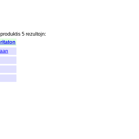
produktis
5
rezultojn
:
oritaton
gaan