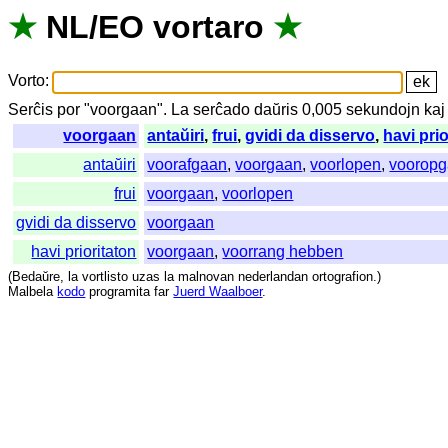
★
NL
/
EO
vortaro
★
Vorto
:
Serĉis
por
"
voorgaan".
La
serĉado
daŭris
0,005
sekundojn
kaj
voorgaan
antaŭiri
,
frui
,
gvidi da disservo
,
havi pri
antaŭiri
voorafgaan
,
voorgaan
,
voorlopen
,
voorop
frui
voorgaan
,
voorlopen
gvidi da disservo
voorgaan
havi prioritaton
voorgaan
,
voorrang hebben
(
Bedaŭre
,
la
vortlisto
uzas
la
malnovan
nederlandan
ortografion
.)
Malbela
kodo
programita
far
Juerd Waalboer
.