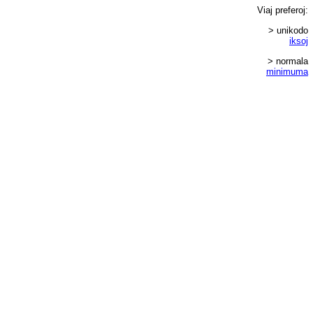
Viaj
preferoj
:
> unikodo
iksoj
> normala
minimuma