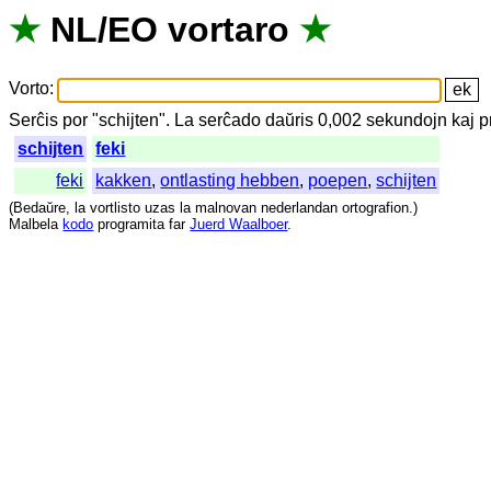
★
NL
/
EO
vortaro
★
Vorto
:
Serĉis
por
"
schijten".
La
serĉado
daŭris
0,002
sekundojn
kaj
p
schijten
feki
feki
kakken
,
ontlasting hebben
,
poepen
,
schijten
(
Bedaŭre
,
la
vortlisto
uzas
la
malnovan
nederlandan
ortografion
.)
Malbela
kodo
programita
far
Juerd Waalboer
.