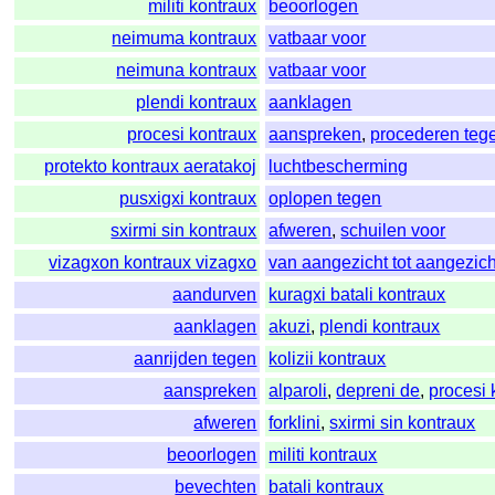
militi kontraux
beoorlogen
neimuma kontraux
vatbaar voor
neimuna kontraux
vatbaar voor
plendi kontraux
aanklagen
procesi kontraux
aanspreken
,
procederen teg
protekto kontraux aeratakoj
luchtbescherming
pusxigxi kontraux
oplopen tegen
sxirmi sin kontraux
afweren
,
schuilen voor
vizagxon kontraux vizagxo
van aangezicht tot aangezich
aandurven
kuragxi batali kontraux
aanklagen
akuzi
,
plendi kontraux
aanrijden tegen
kolizii kontraux
aanspreken
alparoli
,
depreni de
,
procesi 
afweren
forklini
,
sxirmi sin kontraux
beoorlogen
militi kontraux
bevechten
batali kontraux