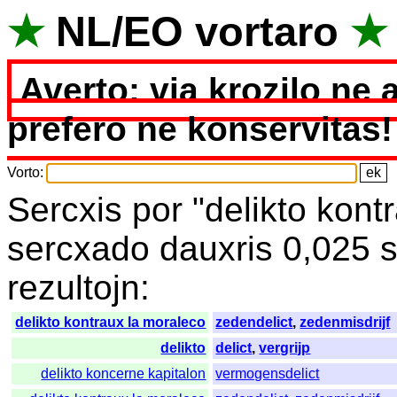
★
NL
/
EO
vortaro
★
Averto: via krozilo ne 
prefero ne konservitas!
Vorto
:
Sercxis
por
"
delikto kont
sercxado
dauxris
0,025
rezultojn
:
delikto kontraux la moraleco
zedendelict
,
zedenmisdrijf
delikto
delict
,
vergrijp
delikto koncerne kapitalon
vermogensdelict