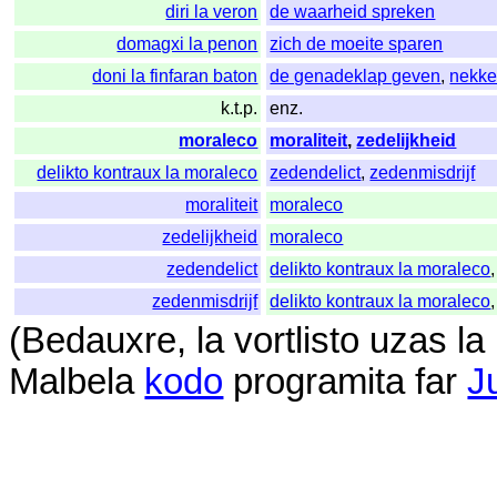
diri la veron
de waarheid spreken
domagxi la penon
zich de moeite sparen
doni la finfaran baton
de genadeklap geven
,
nekk
k.t.p.
enz.
moraleco
moraliteit
,
zedelijkheid
delikto kontraux la moraleco
zedendelict
,
zedenmisdrijf
moraliteit
moraleco
zedelijkheid
moraleco
zedendelict
delikto kontraux la moraleco
zedenmisdrijf
delikto kontraux la moraleco
(
Bedauxre
,
la
vortlisto
uzas
la
Malbela
kodo
programita
far
J