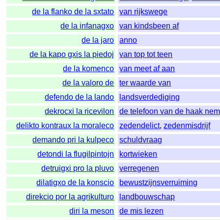
de la flanko de la sxtato
van rijkswege
de la infanagxo
van kindsbeen af
de la jaro
anno
de la kapo gxis la piedoj
van top tot teen
de la komenco
van meet af aan
de la valoro de
ter waarde van
defendo de la lando
landsverdediging
dekrocxi la ricevilon
de telefoon van de haak ne
delikto kontraux la moraleco
zedendelict
,
zedenmisdrijf
demando pri la kulpeco
schuldvraag
detondi la flugilpintojn
kortwieken
detruigxi pro la pluvo
verregenen
dilatigxo de la konscio
bewustzijnsverruiming
direkcio por la agrikulturo
landbouwschap
diri la meson
de mis lezen