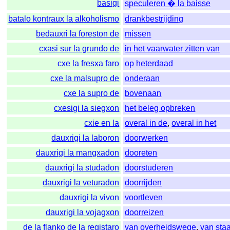
basigi
speculeren � la baisse
batalo kontraux la alkoholismo
drankbestrijding
bedauxri la foreston de
missen
cxasi sur la grundo de
in het vaarwater zitten van
cxe la fresxa faro
op heterdaad
cxe la malsupro de
onderaan
cxe la supro de
bovenaan
cxesigi la siegxon
het beleg opbreken
cxie en la
overal in de
,
overal in het
dauxrigi la laboron
doorwerken
dauxrigi la mangxadon
dooreten
dauxrigi la studadon
doorstuderen
dauxrigi la veturadon
doorrijden
dauxrigi la vivon
voortleven
dauxrigi la vojagxon
doorreizen
de la flanko de la registaro
van overheidswege
,
van sta