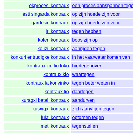
ekprocesi kontraux
een proces aanspannen teg
esti singarda kontraux
op zijn hoede zijn voor
gardi sin kontraux
op zijn hoede zijn voor
iri kontraux
tegen hebben
koleri kontraux
boos zijn op
kolizii kontraux
aanrijden tegen
konkuri entrudigxe kontraux
in het vaarwater komen van
kontraux cxi tiu loko
hiertegenover
kontraux kio
waartegen
kontraux la konvinko
tegen beter weten in
kontraux tio
daartegen
kuragxi batali kontraux
aandurven
kusxigxi kontraux
zich aanvlijen tegen
lukti kontraux
optornen tegen
meti kontraux
tegenstellen