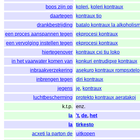
boos zijn op
koleri
,
koleri kontraux
daartegen
kontraux tio
drankbestrijding
batalo kontraux la alkoholis
een proces aanspannen tegen
ekprocesi kontraux
een vervolging instellen tegen
ekprocesi kontraux
hiertegenover
kontraux cxi tiu loko
in het vaarwater komen van
konkuri entrudigxe kontraux
inbraakverzekering
asekuro kontraux rompsxtelo
inbrengen tegen
diri kontraux
jegens
je
,
kontraux
luchtbescherming
protekto kontraux aeratakoj
k.t.p.
enz.
la
't
,
de
,
het
la
tirkesto
acxeti la parton de
uitkopen