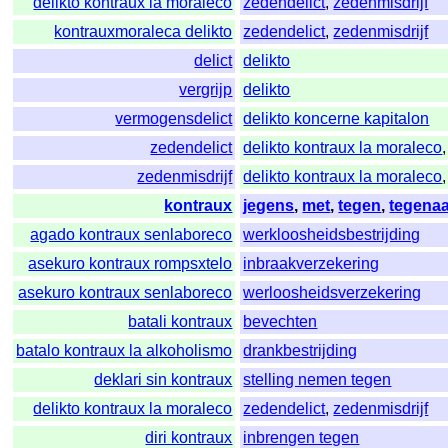
delikto kontraux la moraleco
zedendelict
,
zedenmisdrijf
kontrauxmoraleca delikto
zedendelict
,
zedenmisdrijf
delict
delikto
vergrijp
delikto
vermogensdelict
delikto koncerne kapitalon
zedendelict
delikto kontraux la moraleco
zedenmisdrijf
delikto kontraux la moraleco
kontraux
jegens
,
met
,
tegen
,
tegena
agado kontraux senlaboreco
werkloosheidsbestrijding
asekuro kontraux rompsxtelo
inbraakverzekering
asekuro kontraux senlaboreco
werloosheidsverzekering
batali kontraux
bevechten
batalo kontraux la alkoholismo
drankbestrijding
deklari sin kontraux
stelling nemen tegen
delikto kontraux la moraleco
zedendelict
,
zedenmisdrijf
diri kontraux
inbrengen tegen