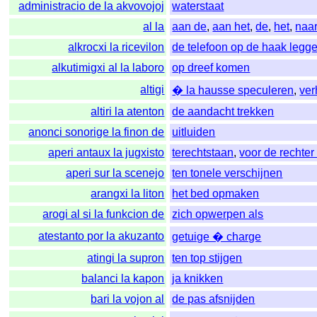
administracio de la akvovojoj
waterstaat
al la
aan de
,
aan het
,
de
,
het
,
naa
alkrocxi la ricevilon
de telefoon op de haak legg
alkutimigxi al la laboro
op dreef komen
altigi
� la hausse speculeren
,
ve
altiri la atenton
de aandacht trekken
anonci sonorige la finon de
uitluiden
aperi antaux la jugxisto
terechtstaan
,
voor de rechter
aperi sur la scenejo
ten tonele verschijnen
arangxi la liton
het bed opmaken
arogi al si la funkcion de
zich opwerpen als
atestanto por la akuzanto
getuige � charge
atingi la supron
ten top stijgen
balanci la kapon
ja knikken
bari la vojon al
de pas afsnijden