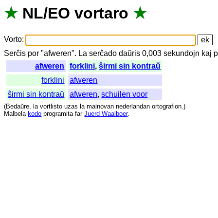
★
NL
/
EO
vortaro
★
Vorto
:
Serĉis
por
"
afweren".
La
serĉado
daŭris
0,003
sekundojn
kaj
p
afweren
forklini
,
ŝirmi sin kontraŭ
forklini
afweren
ŝirmi sin kontraŭ
afweren
,
schuilen voor
(
Bedaŭre
,
la
vortlisto
uzas
la
malnovan
nederlandan
ortografion
.)
Malbela
kodo
programita
far
Juerd Waalboer
.