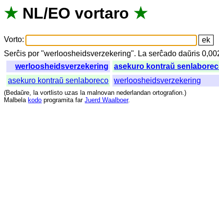
★
NL
/
EO
vortaro
★
Vorto
:
Serĉis
por
"
werloosheidsverzekering".
La
serĉado
daŭris
0,00
werloosheidsverzekering
asekuro kontraŭ senlabore
asekuro kontraŭ senlaboreco
werloosheidsverzekering
(
Bedaŭre
,
la
vortlisto
uzas
la
malnovan
nederlandan
ortografion
.)
Malbela
kodo
programita
far
Juerd Waalboer
.