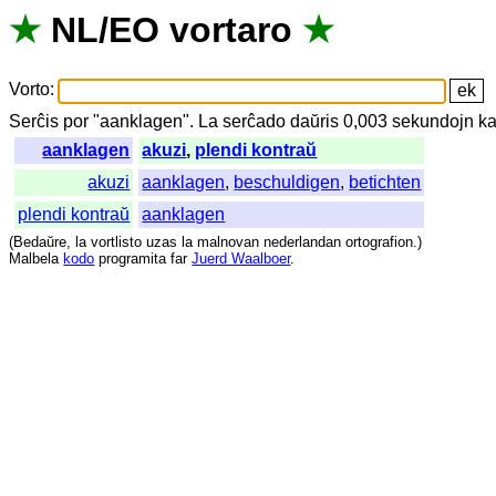
★
NL
/
EO
vortaro
★
Vorto
:
Serĉis
por
"
aanklagen".
La
serĉado
daŭris
0,003
sekundojn
ka
aanklagen
akuzi
,
plendi kontraŭ
akuzi
aanklagen
,
beschuldigen
,
betichten
plendi kontraŭ
aanklagen
(
Bedaŭre
,
la
vortlisto
uzas
la
malnovan
nederlandan
ortografion
.)
Malbela
kodo
programita
far
Juerd Waalboer
.