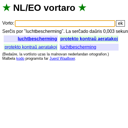
★
NL
/
EO
vortaro
★
Vorto
:
Serĉis
por
"
luchtbescherming".
La
serĉado
daŭris
0,003
sekun
luchtbescherming
protekto kontraŭ aeratakoj
protekto kontraŭ aeratakoj
luchtbescherming
(
Bedaŭre
,
la
vortlisto
uzas
la
malnovan
nederlandan
ortografion
.)
Malbela
kodo
programita
far
Juerd Waalboer
.