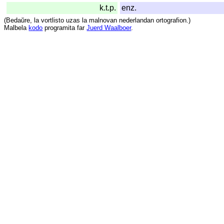
k.t.p.
enz.
(
Bedaŭre
,
la
vortlisto
uzas
la
malnovan
nederlandan
ortografion
.)
Malbela
kodo
programita
far
Juerd Waalboer
.