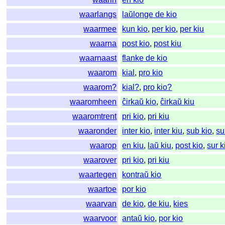
waarlangs
laŭlonge de kio
waarmee
kun kio
,
per kio
,
per kiu
waarna
post kio
,
post kiu
waarnaast
flanke de kio
waarom
kial
,
pro kio
waarom?
kial?
,
pro kio?
waaromheen
ĉirkaŭ kio
,
ĉirkaŭ kiu
waaromtrent
pri kio
,
pri kiu
waaronder
inter kio
,
inter kiu
,
sub kio
,
su
waarop
en kiu
,
laŭ kiu
,
post kio
,
sur k
waarover
pri kio
,
pri kiu
waartegen
kontraŭ kio
waartoe
por kio
waarvan
de kio
,
de kiu
,
kies
waarvoor
antaŭ kio
,
por kio