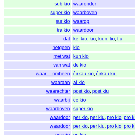
sub kio
waaronder
super kio
waarboven
sur kio
waarop
tra kio
waardoor
dat
ke
,
kio
,
kiu
,
kiun
,
tio
,
tiu
hetgeen
kio
met wat
kun kio
van wat
de kio
waar ... omheen
ĉirkaŭ kio
,
ĉirkaŭ kiu
waaraan
al kio
waarachter
post kio
,
post kiu
waarbij
ĉe kio
waarboven
super kio
waardoor
per kio
,
per kiu
,
pro kio
,
pro k
waardoor
per kio
,
per kiu
,
pro kio
,
pro k
waarin
en kio