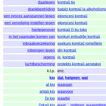
daartegen
kontraŭ tio
drankbestrijding
batalo kontraŭ la alkoholism
een proces aanspannen tegen
ekprocesi kontraŭ
een vervolging instellen tegen
ekprocesi kontraŭ
hiertegenover
kontraŭ ĉi tiu loko
in het vaarwater komen van
konkuri entrudiĝe kontraŭ
inbraakverzekering
asekuro kontraŭ rompŝtelo
inbrengen tegen
diri kontraŭ
jegens
je
,
kontraŭ
luchtbescherming
protekto kontraŭ aeratakoj
k.t.p.
enz.
kio
dat
,
hetgeen
,
wat
al kio
waaraan
antaŭ kio
waarvoor
ĉe kio
waarbij
ĉirkaŭ kio
waar ... omheen
,
waaromhe