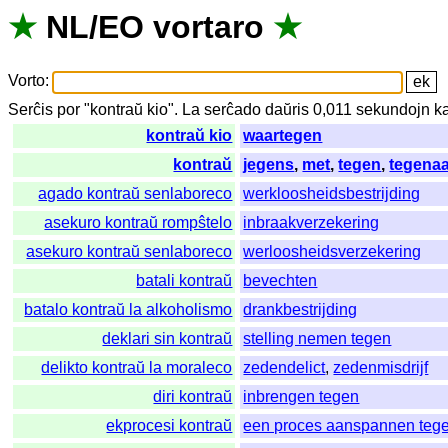
★
NL
/
EO
vortaro
★
Vorto
:
Serĉis
por
"
kontraŭ kio".
La
serĉado
daŭris
0,011
sekundojn
k
kontraŭ kio
waartegen
kontraŭ
jegens
,
met
,
tegen
,
tegena
agado kontraŭ senlaboreco
werkloosheidsbestrijding
asekuro kontraŭ rompŝtelo
inbraakverzekering
asekuro kontraŭ senlaboreco
werloosheidsverzekering
batali kontraŭ
bevechten
batalo kontraŭ la alkoholismo
drankbestrijding
deklari sin kontraŭ
stelling nemen tegen
delikto kontraŭ la moraleco
zedendelict
,
zedenmisdrijf
diri kontraŭ
inbrengen tegen
ekprocesi kontraŭ
een proces aanspannen teg