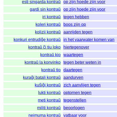
esti singarda kontraŭ
op zijn hoede zijn voor
gardi sin kontraŭ
op zijn hoede zijn voor
iri kontraŭ
tegen hebben
koleri kontraŭ
boos zijn op
kolizii kontraŭ
aanrijden tegen
konkuri entrudiĝe kontraŭ
in het vaarwater komen van
kontraŭ ĉi tiu loko
hiertegenover
kontraŭ kio
waartegen
kontraŭ la konvinko
tegen beter weten in
kontraŭ tio
daartegen
kuraĝi batali kontraŭ
aandurven
kuŝiĝi kontraŭ
zich aanvlijen tegen
lukti kontraŭ
optornen tegen
meti kontraŭ
tegenstellen
militi kontraŭ
beoorlogen
neimuma kontraŭ
vatbaar voor