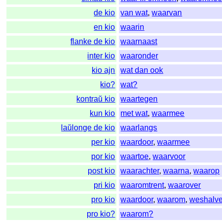
de kio
van wat
,
waarvan
en kio
waarin
flanke de kio
waarnaast
inter kio
waaronder
kio ajn
wat dan ook
kio?
wat?
kontraŭ kio
waartegen
kun kio
met wat
,
waarmee
laŭlonge de kio
waarlangs
per kio
waardoor
,
waarmee
por kio
waartoe
,
waarvoor
post kio
waarachter
,
waarna
,
waarop
pri kio
waaromtrent
,
waarover
pro kio
waardoor
,
waarom
,
weshalv
pro kio?
waarom?