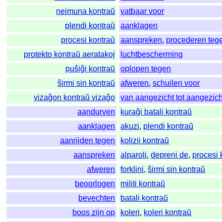
neimuna kontraŭ
vatbaar voor
plendi kontraŭ
aanklagen
procesi kontraŭ
aanspreken
,
procederen teg
protekto kontraŭ aeratakoj
luchtbescherming
puŝiĝi kontraŭ
oplopen tegen
ŝirmi sin kontraŭ
afweren
,
schuilen voor
vizaĝon kontraŭ vizaĝo
van aangezicht tot aangezich
aandurven
kuraĝi batali kontraŭ
aanklagen
akuzi
,
plendi kontraŭ
aanrijden tegen
kolizii kontraŭ
aanspreken
alparoli
,
depreni de
,
procesi 
afweren
forklini
,
ŝirmi sin kontraŭ
beoorlogen
militi kontraŭ
bevechten
batali kontraŭ
boos zijn op
koleri
,
koleri kontraŭ