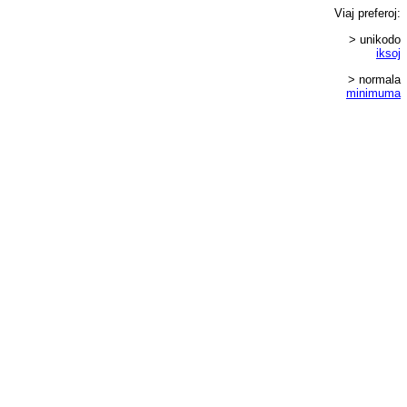
Viaj
preferoj
:
> unikodo
iksoj
> normala
minimuma