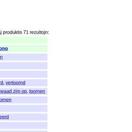
j
produktis
71
rezultojn
:
ono
en
rd
,
vertoornd
kwaad zijn op
,
toornen
oornen
eerd