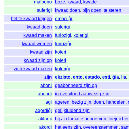
malbono
boze
,
kwaad
,
kwade
suferigi
kwaad doen
,
pijn doen
,
teisteren
het te kwaad krijgen
emociiĝi
kwaad doen
suferigi
kwaad maken
furiozigi
,
kolerigi
kwaad worden
furioziĝi
kwaad zijn
koleri
kwaad zijn op
koleri
zich kwaad maken
koleriĝi
zijn
ekzisto
,
ento
,
estado
,
esti
,
ĝia
,
lia
,
aboni
geabonneerd zijn op
abundi
in overvloed aanwezig zijn
agi
ageren
,
bezig zijn
,
doen
,
handelen
,
agordiĝi
gelijkluidend zijn
aklami
bij acclamatie benoemen
,
toejuiche
akordi
het eens zijn
,
overeenstemmen
,
sa