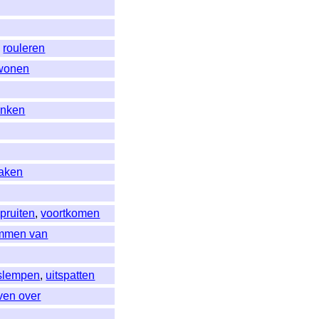
,
rouleren
jwonen
inken
maken
pruiten
,
voortkomen
mmen van
slempen
,
uitspatten
ven over