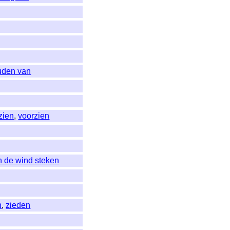
ouden van
zien
,
voorzien
in de wind steken
n
,
zieden