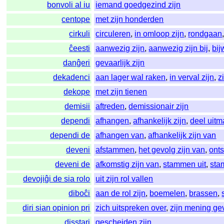
bonvoli al iu
iemand goedgezind zijn
centope
met zijn honderden
cirkuli
circuleren
,
in omloop zijn
,
rondgaan
ĉeesti
aanwezig zijn
,
aanwezig zijn bij
,
bi
danĝeri
gevaarlijk zijn
dekadenci
aan lager wal raken
,
in verval zijn
,
z
dekope
met zijn tienen
demisii
aftreden
,
demissionair zijn
dependi
afhangen
,
afhankelijk zijn
,
deel uit
dependi de
afhangen van
,
afhankelijk zijn van
deveni
afstammen
,
het gevolg zijn van
,
onts
deveni de
afkomstig zijn van
,
stammen uit
,
sta
devojiĝi de sia rolo
uit zijn rol vallen
diboĉi
aan de rol zijn
,
boemelen
,
brassen
,
diri sian opinion pri
zich uitspreken over
,
zijn mening ge
disstari
gescheiden zijn