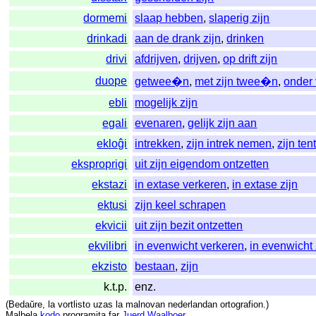
dormemi
slaap hebben
,
slaperig zijn
drinkadi
aan de drank zijn
,
drinken
drivi
afdrijven
,
drijven
,
op drift zijn
duope
getwee�n
,
met zijn twee�n
,
onder 
ebli
mogelijk zijn
egali
evenaren
,
gelijk zijn aan
ekloĝi
intrekken
,
zijn intrek nemen
,
zijn te
eksproprigi
uit zijn eigendom ontzetten
ekstazi
in extase verkeren
,
in extase zijn
ektusi
zijn keel schrapen
ekvicii
uit zijn bezit ontzetten
ekvilibri
in evenwicht verkeren
,
in evenwicht 
ekzisto
bestaan
,
zijn
k.t.p.
enz.
(
Bedaŭre
,
la
vortlisto
uzas
la
malnovan
nederlandan
ortografion
.)
Malbela
kodo
programita
far
Juerd Waalboer
.