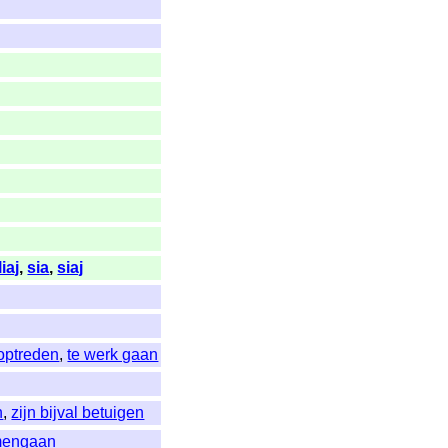
liaj
,
sia
,
siaj
optreden
,
te werk gaan
n
,
zijn bijval betuigen
mengaan