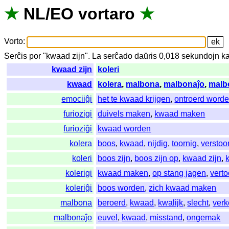
★
NL
/
EO
vortaro
★
Vorto
:
Serĉis
por
"
kwaad zijn".
La
serĉado
daŭris
0,018
sekundojn
ka
kwaad zijn
koleri
kwaad
kolera
,
malbona
,
malbonaĵo
,
malb
emociiĝi
het te kwaad krijgen
,
ontroerd word
furiozigi
duivels maken
,
kwaad maken
furioziĝi
kwaad worden
kolera
boos
,
kwaad
,
nijdig
,
toornig
,
verstoo
koleri
boos zijn
,
boos zijn op
,
kwaad zijn
,
kolerigi
kwaad maken
,
op stang jagen
,
vert
koleriĝi
boos worden
,
zich kwaad maken
malbona
beroerd
,
kwaad
,
kwalijk
,
slecht
,
verk
malbonaĵo
euvel
,
kwaad
,
misstand
,
ongemak