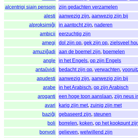
alcentrigi siajn pensojn
zijn gedachten verzamelen
alesti
aanwezig zijn
,
aanwezig zijn bij
alproksimiĝi
in aantocht zijn
,
naderen
ambicii
eerzuchtig zijn
amegi
dol zijn op
,
gek zijn op
,
zielsveel h
amuziĝadi
aan de boemel zijn
,
boemelen
angle
in het Engels
,
op zijn Engels
antaŭvidi
bedacht zijn op
,
verwachten
,
vooruit
apudesti
aanwezig zijn
,
aanwezig zijn bij
arabe
in het Arabisch
,
op zijn Arabisch
aroganti
een hoge toon aanslaan
,
zijn neus 
avari
karig zijn met
,
zuinig zijn met
baziĝi
gebaseerd zijn
,
steunen
boli
borrelen
,
koken
,
op het kookpunt zij
bonvoli
gelieven
,
welwillend zijn