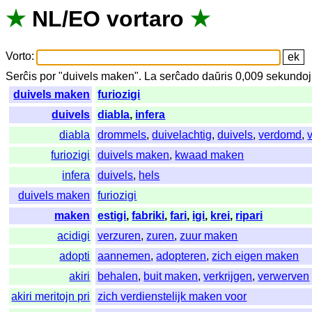
★
NL
/
EO
vortaro
★
Vorto
:
Serĉis
por
"
duivels maken".
La
serĉado
daŭris
0,009
sekundo
duivels maken
furiozigi
duivels
diabla
,
infera
diabla
drommels
,
duivelachtig
,
duivels
,
verdomd
,
furiozigi
duivels maken
,
kwaad maken
infera
duivels
,
hels
duivels maken
furiozigi
maken
estigi
,
fabriki
,
fari
,
igi
,
krei
,
ripari
acidigi
verzuren
,
zuren
,
zuur maken
adopti
aannemen
,
adopteren
,
zich eigen maken
akiri
behalen
,
buit maken
,
verkrijgen
,
verwerven
akiri meritojn pri
zich verdienstelijk maken voor