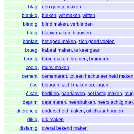
blagi
een geintje maken
blankigi
bleken
,
wit maken
,
witten
blindigi
blind maken
,
verblinden
bluigi
blauw maken
,
blauwen
bonfarti
het goed maken
,
zich goed voelen
bruegi
kabaal maken
,
te keer gaan
brunigi
bruin maken
,
bruinen
,
bruineren
cedigi
murw maken
cementi
cementeren
,
tot een hechte eenheid maken
ĉasi
bejagen
,
jacht maken op
,
jagen
ĉikani
bedillen
,
haarkloven
,
het lastig maken
,
mug
deprimi
deprimeren
,
neerdrukken
,
neerslachtig ma
diferencigi
onderscheid maken
,
uit elkaar houden
dikigi
dik maken
disfamigi
overal bekend maken