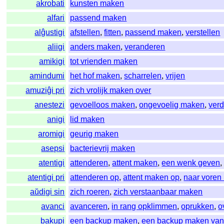
akrobati
kunsten maken
alfari
passend maken
alĝustigi
afstellen
,
fitten
,
passend maken
,
verstellen
aliigi
anders maken
,
veranderen
amikigi
tot vrienden maken
amindumi
het hof maken
,
scharrelen
,
vrijen
amuziĝi pri
zich vrolijk maken over
anestezi
gevoelloos maken
,
ongevoelig maken
,
ver
anigi
lid maken
aromigi
geurig maken
asepsi
bacterievrij maken
atentigi
attenderen
,
attent maken
,
een wenk geven
atentigi pri
attenderen op
,
attent maken op
,
naar voren
aŭdigi sin
zich roeren
,
zich verstaanbaar maken
avanci
avanceren
,
in rang opklimmen
,
oprukken
,
o
bakupi
een backup maken
,
een backup maken va