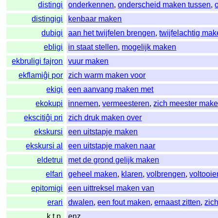
distingi
onderkennen
,
onderscheid maken tussen
,
distingigi
kenbaar maken
dubigi
aan het twijfelen brengen
,
twijfelachtig ma
ebligi
in staat stellen
,
mogelijk maken
ekbruligi fajron
vuur maken
ekflamiĝi por
zich warm maken voor
ekigi
een aanvang maken met
ekokupi
innemen
,
vermeesteren
,
zich meester mak
ekscitiĝi pri
zich druk maken over
ekskursi
een uitstapje maken
ekskursi al
een uitstapje maken naar
eldetrui
met de grond gelijk maken
elfari
geheel maken
,
klaren
,
volbrengen
,
voltooie
epitomigi
een uittreksel maken van
erari
dwalen
,
een fout maken
,
ernaast zitten
,
zic
k.t.p.
enz.