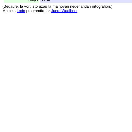
(
Bedaŭre
,
la
vortlisto
uzas
la
malnovan
nederlandan
ortografion
.)
Malbela
kodo
programita
far
Juerd Waalboer
.