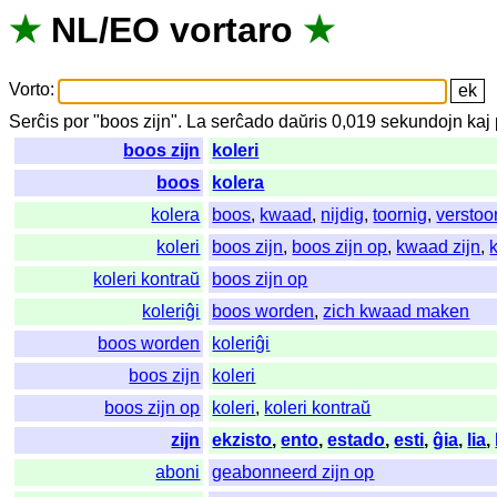
★
NL
/
EO
vortaro
★
Vorto
:
Serĉis
por
"
boos zijn".
La
serĉado
daŭris
0,019
sekundojn
kaj
boos zijn
koleri
boos
kolera
kolera
boos
,
kwaad
,
nijdig
,
toornig
,
verstoo
koleri
boos zijn
,
boos zijn op
,
kwaad zijn
,
koleri kontraŭ
boos zijn op
koleriĝi
boos worden
,
zich kwaad maken
boos worden
koleriĝi
boos zijn
koleri
boos zijn op
koleri
,
koleri kontraŭ
zijn
ekzisto
,
ento
,
estado
,
esti
,
ĝia
,
lia
,
aboni
geabonneerd zijn op