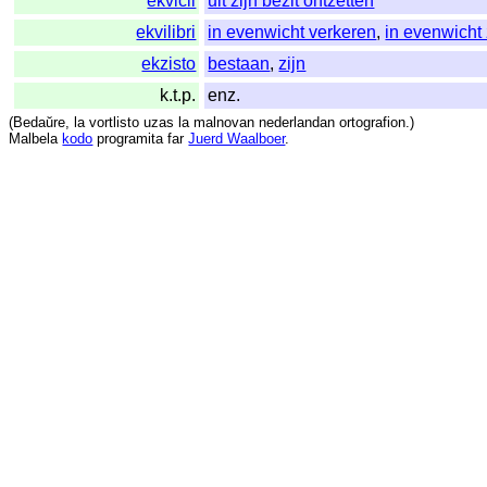
ekvicii
uit zijn bezit ontzetten
ekvilibri
in evenwicht verkeren
,
in evenwicht 
ekzisto
bestaan
,
zijn
k.t.p.
enz.
(
Bedaŭre
,
la
vortlisto
uzas
la
malnovan
nederlandan
ortografion
.)
Malbela
kodo
programita
far
Juerd Waalboer
.