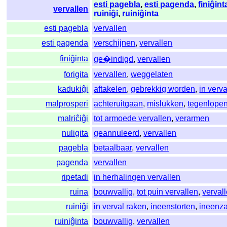
esti pagebla
,
esti pagenda
,
finiĝint
vervallen
ruiniĝi
,
ruiniĝinta
esti pagebla
vervallen
esti pagenda
verschijnen
,
vervallen
finiĝinta
ge�indigd
,
vervallen
forigita
vervallen
,
weggelaten
kadukiĝi
aftakelen
,
gebrekkig worden
,
in verv
malprosperi
achteruitgaan
,
mislukken
,
tegenlope
malriĉiĝi
tot armoede vervallen
,
verarmen
nuligita
geannuleerd
,
vervallen
pagebla
betaalbaar
,
vervallen
pagenda
vervallen
ripetadi
in herhalingen vervallen
ruina
bouwvallig
,
tot puin vervallen
,
verval
ruiniĝi
in verval raken
,
ineenstorten
,
ineenz
ruiniĝinta
bouwvallig
,
vervallen