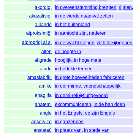
akordigi
in overeenstemming brengen
,
rijmen
akuzativigi
in de vierde naamval zetten
alilande
in het buitenland
alproksimiĝi
in aantocht zijn
,
naderen
alproprigi al si
in de wacht slepen
,
zich toe�igenen
alten
de hoogte in
altgrade
hooglijk
,
in hoge mate
alude
in bedekte termen
amasfabriki
in grote hoeveelheden fabriceren
amike
in der minne
,
vriendschappelijk
anaglifa
in demi-reli�f uitgevoerd
anatemi
excommuniceren
,
in de ban doen
angle
in het Engels
,
op zijn Engels
anservice
in ganzenpas
anstataŭ
in plaats van
,
in stede van