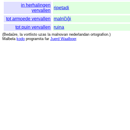
in herhalingen
ripetadi
vervallen
tot armoede vervallen
malriĉiĝi
tot puin vervallen
ruina
(
Bedaŭre
,
la
vortlisto
uzas
la
malnovan
nederlandan
ortografion
.)
Malbela
kodo
programita
far
Juerd Waalboer
.