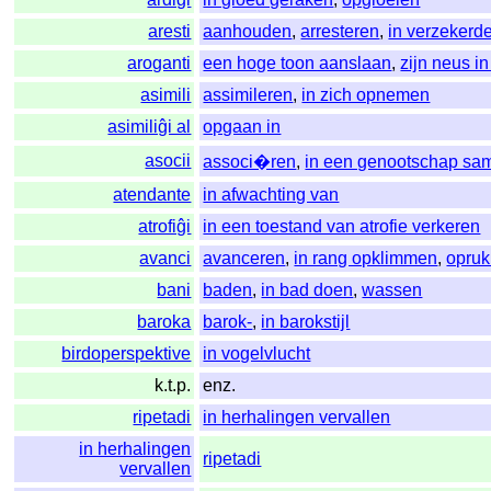
aresti
aanhouden
,
arresteren
,
in verzeker
aroganti
een hoge toon aanslaan
,
zijn neus i
asimili
assimileren
,
in zich opnemen
asimiliĝi al
opgaan in
asocii
associ�ren
,
in een genootschap s
atendante
in afwachting van
atrofiĝi
in een toestand van atrofie verkeren
avanci
avanceren
,
in rang opklimmen
,
opru
bani
baden
,
in bad doen
,
wassen
baroka
barok-
,
in barokstijl
birdoperspektive
in vogelvlucht
k.t.p.
enz.
ripetadi
in herhalingen vervallen
in herhalingen
ripetadi
vervallen