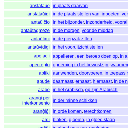
anstataŭe
in plaats daarvan
anstataŭigi
in de plaats stellen van
,
inboeten
,
ve
antaŭ ĉio
in het bijzonder
,
inzonderheid
,
vooral
antaŭtagmeze
in de morgen
,
voor de middag
antaŭtimi
in de piepzak zitten
antaŭvidigi
in het vooruitzicht stellen
apelacii
appelleren
,
een beroep doen op
,
in 
apercepto
opneming in het bewustzijn
,
waarne
apliki
aanwenden
,
doorvoeren
,
in toepass
apude
daarnaast
,
ernaast
,
hiernaast
,
in de 
arabe
in het Arabisch
,
op zijn Arabisch
aranĝi per
in der minne schikken
interkonsento
aranĝiĝi
in orde komen
,
terechtkomen
ardi
blaken
,
gloeien
,
in gloed staan
ardiĝi
in gloed geraken
,
opgloeien