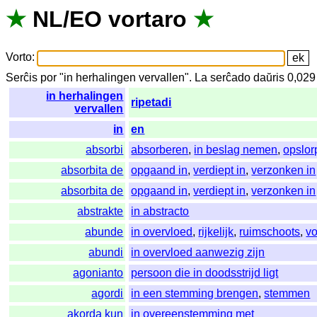
★
NL
/
EO
vortaro
★
Vorto
:
Serĉis
por
"
in herhalingen vervallen".
La
serĉado
daŭris
0,02
in herhalingen
ripetadi
vervallen
in
en
absorbi
absorberen
,
in beslag nemen
,
opslor
absorbita de
opgaand in
,
verdiept in
,
verzonken in
absorbita de
opgaand in
,
verdiept in
,
verzonken in
abstrakte
in abstracto
abunde
in overvloed
,
rijkelijk
,
ruimschoots
,
v
abundi
in overvloed aanwezig zijn
agonianto
persoon die in doodsstrijd ligt
agordi
in een stemming brengen
,
stemmen
akorda kun
in overeenstemming met