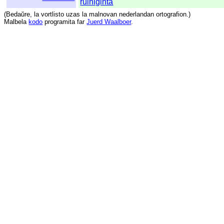
ruiniĝinta
(
Bedaŭre
,
la
vortlisto
uzas
la
malnovan
nederlandan
ortografion
.)
Malbela
kodo
programita
far
Juerd Waalboer
.