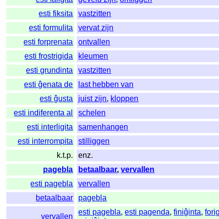
esti fiksita
vastzitten
esti formulita
vervat zijn
esti forprenata
ontvallen
esti frostrigida
kleumen
esti grundinta
vastzitten
esti ĝenata de
last hebben van
esti ĝusta
juist zijn
,
kloppen
esti indiferenta al
schelen
esti interligita
samenhangen
esti interrompita
stilliggen
k.t.p.
enz.
pagebla
betaalbaar
,
vervallen
esti pagebla
vervallen
betaalbaar
pagebla
esti pagebla
,
esti pagenda
,
finiĝinta
,
fori
vervallen