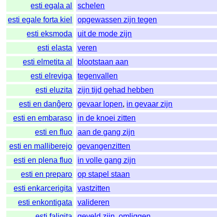
esti egala al
schelen
esti egale forta kiel
opgewassen zijn tegen
esti eksmoda
uit de mode zijn
esti elasta
veren
esti elmetita al
blootstaan aan
esti elreviga
tegenvallen
esti eluzita
zijn tijd gehad hebben
esti en danĝero
gevaar lopen
,
in gevaar zijn
esti en embaraso
in de knoei zitten
esti en fluo
aan de gang zijn
esti en malliberejo
gevangenzitten
esti en plena fluo
in volle gang zijn
esti en preparo
op stapel staan
esti enkarcerigita
vastzitten
esti enkontigata
valideren
esti faligita
geveld zijn
,
omliggen