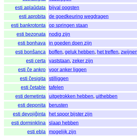
esti aplaŭdata
bijval oogsten
esti aprobita
de goedkeuring wegdragen
esti bankrotonta
op springen staan
esti bezonata
nodig zijn
esti bonhava
in goeden doen zijn
esti bonŝanca
boffen
,
geluk hebben
,
het treffen
,
zwijne
esti certa
vaststaan
,
zeker zijn
esti ĉe ankro
voor anker liggen
esti ĉesigita
stilliggen
esti ĉetable
tafelen
esti demetinta
uitgetrokken hebben
,
uithebben
esti deponita
berusten
esti devojiĝinta
het spoor bijster zijn
esti dorminklina
slaap hebben
esti ebla
mogelijk zijn