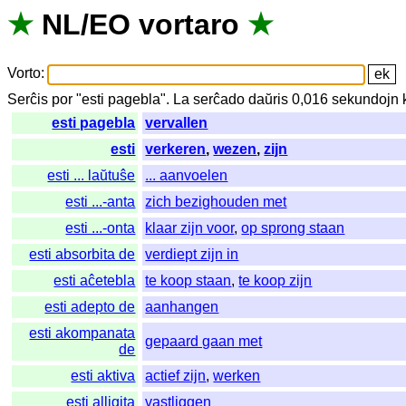
★
NL
/
EO
vortaro
★
Vorto
:
Serĉis
por
"
esti pagebla".
La
serĉado
daŭris
0,016
sekundojn
esti pagebla
vervallen
esti
verkeren
,
wezen
,
zijn
esti ... laŭtuŝe
... aanvoelen
esti ...-anta
zich bezighouden met
esti ...-onta
klaar zijn voor
,
op sprong staan
esti absorbita de
verdiept zijn in
esti aĉetebla
te koop staan
,
te koop zijn
esti adepto de
aanhangen
esti akompanata
gepaard gaan met
de
esti aktiva
actief zijn
,
werken
esti alligita
vastliggen