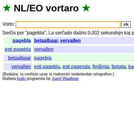
★
NL
/
EO
vortaro
★
Vorto
:
Serĉis
por
"
pagebla".
La
serĉado
daŭris
0,002
sekundojn
kaj
p
pagebla
betaalbaar
,
vervallen
esti pagebla
vervallen
betaalbaar
pagebla
vervallen
esti pagebla
,
esti pagenda
,
finiĝinta
,
forigita
,
ka
(
Bedaŭre
,
la
vortlisto
uzas
la
malnovan
nederlandan
ortografion
.)
Malbela
kodo
programita
far
Juerd Waalboer
.