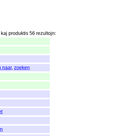
kaj
produktis
56
rezultojn
:
n naar
,
zoeken
et
en