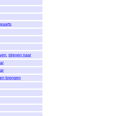
waarts
even
,
streven naar
ar
ar
ren brengen