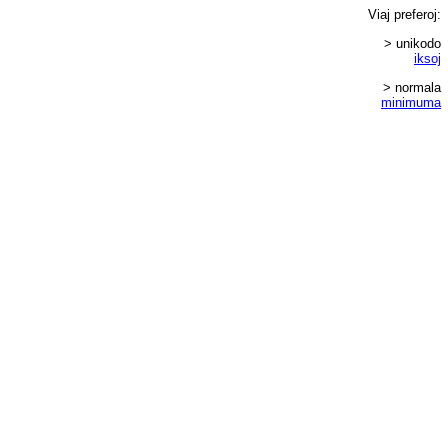
Viaj
preferoj
:
> unikodo
iksoj
> normala
minimuma