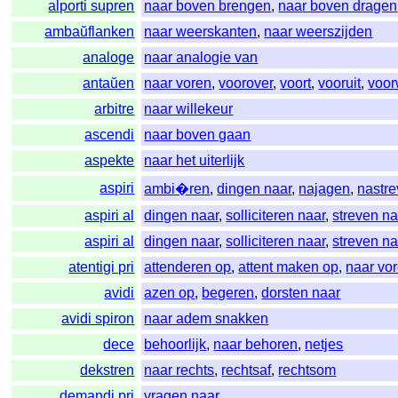
alporti supren
naar boven brengen
,
naar boven dragen
ambaŭflanken
naar weerskanten
,
naar weerszijden
analoge
naar analogie van
antaŭen
naar voren
,
voorover
,
voort
,
vooruit
,
voor
arbitre
naar willekeur
ascendi
naar boven gaan
aspekte
naar het uiterlijk
aspiri
ambi�ren
,
dingen naar
,
najagen
,
nastr
aspiri al
dingen naar
,
solliciteren naar
,
streven na
aspiri al
dingen naar
,
solliciteren naar
,
streven na
atentigi pri
attenderen op
,
attent maken op
,
naar vo
avidi
azen op
,
begeren
,
dorsten naar
avidi spiron
naar adem snakken
dece
behoorlijk
,
naar behoren
,
netjes
dekstren
naar rechts
,
rechtsaf
,
rechtsom
demandi pri
vragen naar