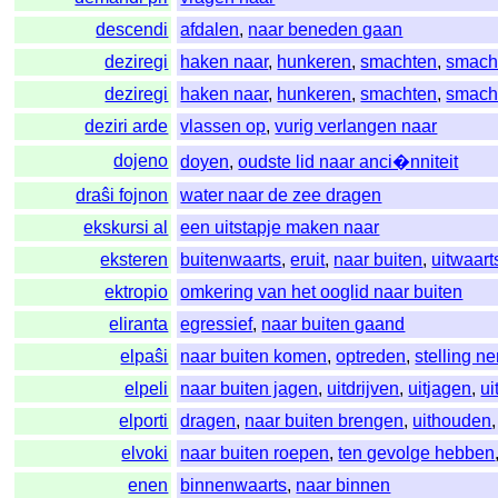
descendi
afdalen
,
naar beneden gaan
deziregi
haken naar
,
hunkeren
,
smachten
,
smach
deziregi
haken naar
,
hunkeren
,
smachten
,
smach
deziri arde
vlassen op
,
vurig verlangen naar
dojeno
doyen
,
oudste lid naar anci�nniteit
draŝi fojnon
water naar de zee dragen
ekskursi al
een uitstapje maken naar
eksteren
buitenwaarts
,
eruit
,
naar buiten
,
uitwaart
ektropio
omkering van het ooglid naar buiten
eliranta
egressief
,
naar buiten gaand
elpaŝi
naar buiten komen
,
optreden
,
stelling n
elpeli
naar buiten jagen
,
uitdrijven
,
uitjagen
,
ui
elporti
dragen
,
naar buiten brengen
,
uithouden
elvoki
naar buiten roepen
,
ten gevolge hebben
enen
binnenwaarts
,
naar binnen