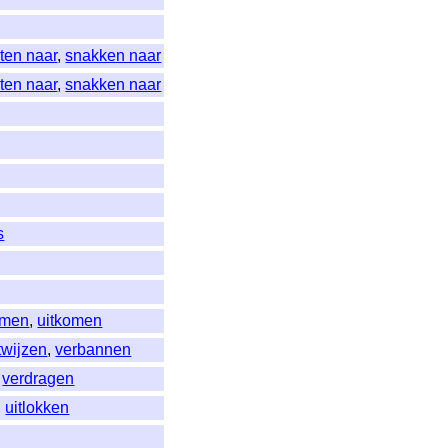
ten naar
,
snakken naar
ten naar
,
snakken naar
s
emen
,
uitkomen
twijzen
,
verbannen
,
verdragen
,
uitlokken