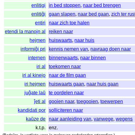
enlitigi
in bed stoppen
,
naar bed brengen
enlitiĝi
gaan slapen
,
naar bed gaan
,
zich ter ru
entiri
naar zich toe halen
etendi la manojn al
reiken naar
hejmen
huiswaarts
,
naar huis
informiĝi pri
kennis nemen van
,
navraag doen naar
internen
binnenwaarts
,
naar binnen
iri al
toekomen naar
iri al kinejo
naar de film gaan
iri hejmen
huiswaarts gaan
,
naar huis gaan
juĝate laŭ
te oordelen naar
ĵeti al
gooien naar
,
toegooien
,
toewerpen
kandidati por
solliciteren naar
kaŭze de
naar aanleiding van
,
vanwege
,
wegens
k.t.p.
enz.