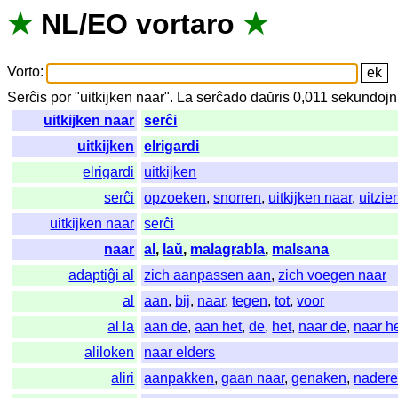
★
NL
/
EO
vortaro
★
Vorto
:
Serĉis
por
"
uitkijken naar".
La
serĉado
daŭris
0,011
sekundojn
uitkijken naar
serĉi
uitkijken
elrigardi
elrigardi
uitkijken
serĉi
opzoeken
,
snorren
,
uitkijken naar
,
uitzie
uitkijken naar
serĉi
naar
al
,
laŭ
,
malagrabla
,
malsana
adaptiĝi al
zich aanpassen aan
,
zich voegen naar
al
aan
,
bij
,
naar
,
tegen
,
tot
,
voor
al la
aan de
,
aan het
,
de
,
het
,
naar de
,
naar h
aliloken
naar elders
aliri
aanpakken
,
gaan naar
,
genaken
,
nader