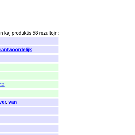
jn
kaj
produktis
58
rezultojn
:
rantwoordelijk
ca
ver
,
van