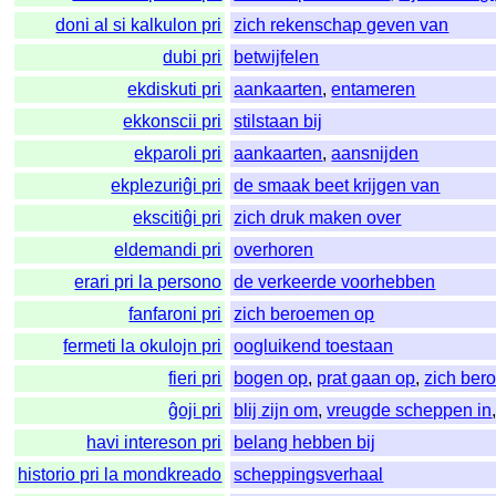
doni al si kalkulon pri
zich rekenschap geven van
dubi pri
betwijfelen
ekdiskuti pri
aankaarten
,
entameren
ekkonscii pri
stilstaan bij
ekparoli pri
aankaarten
,
aansnijden
ekplezuriĝi pri
de smaak beet krijgen van
ekscitiĝi pri
zich druk maken over
eldemandi pri
overhoren
erari pri la persono
de verkeerde voorhebben
fanfaroni pri
zich beroemen op
fermeti la okulojn pri
oogluikend toestaan
fieri pri
bogen op
,
prat gaan op
,
zich ber
ĝoji pri
blij zijn om
,
vreugde scheppen in
havi intereson pri
belang hebben bij
historio pri la mondkreado
scheppingsverhaal