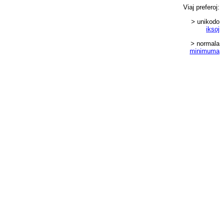
Viaj
preferoj
:
> unikodo
iksoj
> normala
minimuma