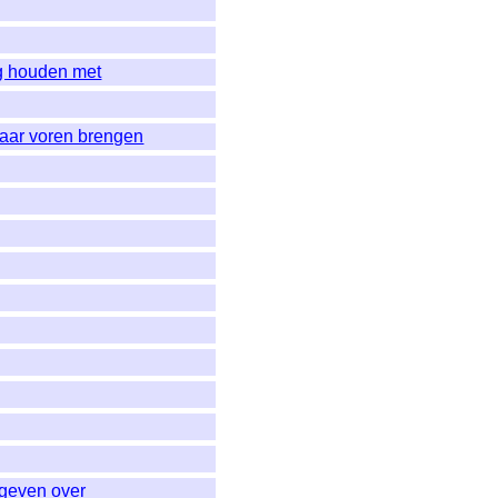
g houden met
aar voren brengen
 geven over