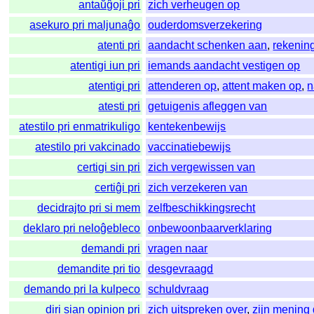
antaŭĝoji pri
zich verheugen op
asekuro pri maljunaĝo
ouderdomsverzekering
atenti pri
aandacht schenken aan
,
rekenin
atentigi iun pri
iemands aandacht vestigen op
atentigi pri
attenderen op
,
attent maken op
,
n
atesti pri
getuigenis afleggen van
atestilo pri enmatrikuligo
kentekenbewijs
atestilo pri vakcinado
vaccinatiebewijs
certigi sin pri
zich vergewissen van
certiĝi pri
zich verzekeren van
decidrajto pri si mem
zelfbeschikkingsrecht
deklaro pri neloĝebleco
onbewoonbaarverklaring
demandi pri
vragen naar
demandite pri tio
desgevraagd
demando pri la kulpeco
schuldvraag
diri sian opinion pri
zich uitspreken over
,
zijn mening