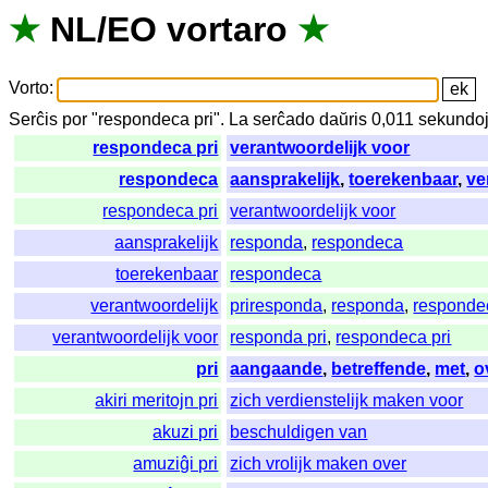
★
NL
/
EO
vortaro
★
Vorto
:
Serĉis
por
"
respondeca pri".
La
serĉado
daŭris
0,011
sekundo
respondeca pri
verantwoordelijk voor
respondeca
aansprakelijk
,
toerekenbaar
,
ve
respondeca pri
verantwoordelijk voor
aansprakelijk
responda
,
respondeca
toerekenbaar
respondeca
verantwoordelijk
priresponda
,
responda
,
responde
verantwoordelijk voor
responda pri
,
respondeca pri
pri
aangaande
,
betreffende
,
met
,
o
akiri meritojn pri
zich verdienstelijk maken voor
akuzi pri
beschuldigen van
amuziĝi pri
zich vrolijk maken over