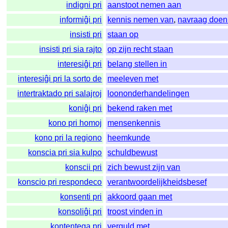
indigni pri
aanstoot nemen aan
informiĝi pri
kennis nemen van
,
navraag doen
insisti pri
staan op
insisti pri sia rajto
op zijn recht staan
interesiĝi pri
belang stellen in
interesiĝi pri la sorto de
meeleven met
intertraktado pri salajroj
loononderhandelingen
koniĝi pri
bekend raken met
kono pri homoj
mensenkennis
kono pri la regiono
heemkunde
konscia pri sia kulpo
schuldbewust
konscii pri
zich bewust zijn van
konscio pri respondeco
verantwoordelijkheidsbesef
konsenti pri
akkoord gaan met
konsoliĝi pri
troost vinden in
kontentega pri
verguld met