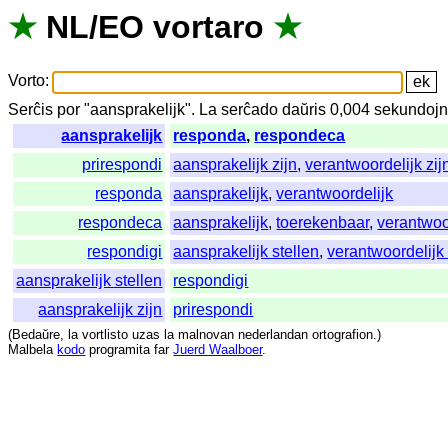
★
NL
/
EO
vortaro
★
Vorto
:
Serĉis
por
"
aansprakelijk".
La
serĉado
daŭris
0,004
sekundoj
aansprakelijk
responda
,
respondeca
prirespondi
aansprakelijk zijn
,
verantwoordelijk zij
responda
aansprakelijk
,
verantwoordelijk
respondeca
aansprakelijk
,
toerekenbaar
,
verantwoo
respondigi
aansprakelijk stellen
,
verantwoordelijk 
aansprakelijk stellen
respondigi
aansprakelijk zijn
prirespondi
(
Bedaŭre
,
la
vortlisto
uzas
la
malnovan
nederlandan
ortografion
.)
Malbela
kodo
programita
far
Juerd Waalboer
.