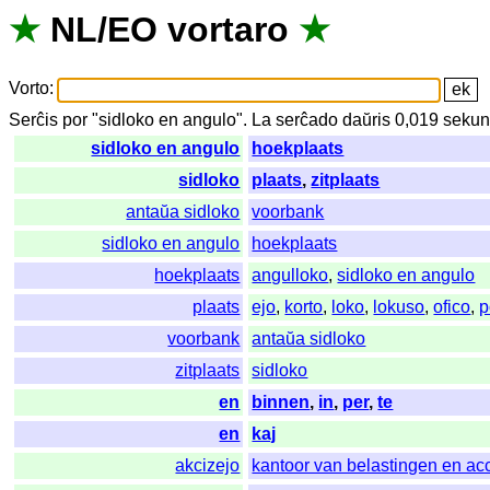
★
NL
/
EO
vortaro
★
Vorto
:
Serĉis
por
"
sidloko en angulo".
La
serĉado
daŭris
0,019
sekun
sidloko en angulo
hoekplaats
sidloko
plaats
,
zitplaats
antaŭa sidloko
voorbank
sidloko en angulo
hoekplaats
hoekplaats
angulloko
,
sidloko en angulo
plaats
ejo
,
korto
,
loko
,
lokuso
,
ofico
,
p
voorbank
antaŭa sidloko
zitplaats
sidloko
en
binnen
,
in
,
per
,
te
en
kaj
akcizejo
kantoor van belastingen en ac