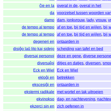
ĉie en la
overal in de
,
overal in het
da
voorzetsel tussen woorden va
damo
dam
,
jonkvrouw
,
lady
,
vrouw
,
v
de tempo al tempo
af en toe
,
bij tijd en wijlen
,
bij 
de tempo al tempo
af en toe
,
bij tijd en wijlen
,
bij 
degeneri en
ontaarden in
disiĝo laŭ lito kaj sidejo
scheiding van tafel en bed
diversaj personoj
deze en gene
,
diverse person
diversaĵoj
ditjes en datjes
,
diversen
,
smo
Eck en Wiel
Eck en Wiel
ekloĝi en
betrekken
ekscesiĝi en
ontaarden in
ekstermi radikale
met wortel en tak uitroeien
ekvinokso
dag- en nachtevening
,
nachte
ekzerci sin en
zich oefenen in