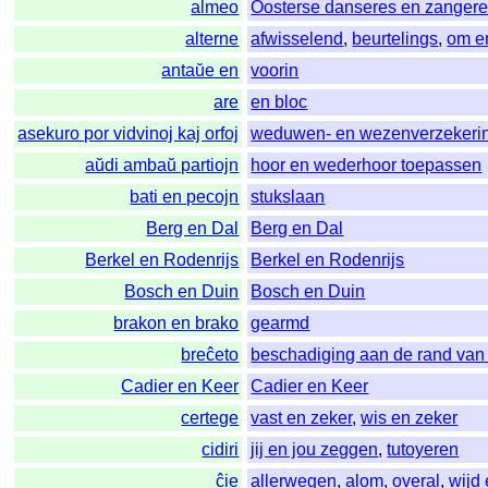
almeo
Oosterse danseres en zanger
alterne
afwisselend
,
beurtelings
,
om e
antaŭe en
voorin
are
en bloc
asekuro por vidvinoj kaj orfoj
weduwen- en wezenverzekeri
aŭdi ambaŭ partiojn
hoor en wederhoor toepassen
bati en pecojn
stukslaan
Berg en Dal
Berg en Dal
Berkel en Rodenrijs
Berkel en Rodenrijs
Bosch en Duin
Bosch en Duin
brakon en brako
gearmd
breĉeto
beschadiging aan de rand van
Cadier en Keer
Cadier en Keer
certege
vast en zeker
,
wis en zeker
cidiri
jij en jou zeggen
,
tutoyeren
ĉie
allerwegen
,
alom
,
overal
,
wijd 