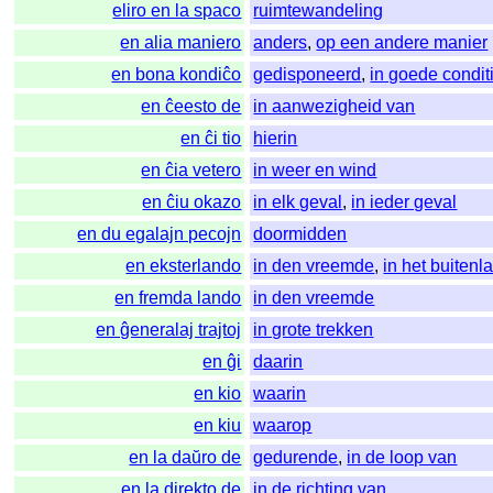
eliro en la spaco
ruimtewandeling
en alia maniero
anders
,
op een andere manier
en bona kondiĉo
gedisponeerd
,
in goede condit
en ĉeesto de
in aanwezigheid van
en ĉi tio
hierin
en ĉia vetero
in weer en wind
en ĉiu okazo
in elk geval
,
in ieder geval
en du egalajn pecojn
doormidden
en eksterlando
in den vreemde
,
in het buitenl
en fremda lando
in den vreemde
en ĝeneralaj trajtoj
in grote trekken
en ĝi
daarin
en kio
waarin
en kiu
waarop
en la daŭro de
gedurende
,
in de loop van
en la direkto de
in de richting van