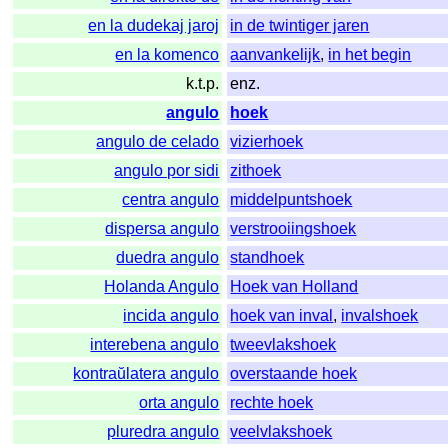
en la dudekaj jaroj
in de twintiger jaren
en la komenco
aanvankelijk
,
in het begin
k.t.p.
enz.
angulo
hoek
angulo de celado
vizierhoek
angulo por sidi
zithoek
centra angulo
middelpuntshoek
dispersa angulo
verstrooiingshoek
duedra angulo
standhoek
Holanda Angulo
Hoek van Holland
incida angulo
hoek van inval
,
invalshoek
interebena angulo
tweevlakshoek
kontraŭlatera angulo
overstaande hoek
orta angulo
rechte hoek
pluredra angulo
veelvlakshoek