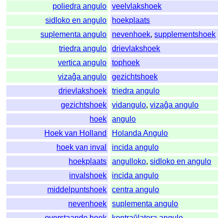
poliedra angulo
veelvlakshoek
sidloko en angulo
hoekplaats
suplementa angulo
nevenhoek
,
supplementshoek
triedra angulo
drievlakshoek
vertica angulo
tophoek
vizaĝa angulo
gezichtshoek
drievlakshoek
triedra angulo
gezichtshoek
vidangulo
,
vizaĝa angulo
hoek
angulo
Hoek van Holland
Holanda Angulo
hoek van inval
incida angulo
hoekplaats
angulloko
,
sidloko en angulo
invalshoek
incida angulo
middelpuntshoek
centra angulo
nevenhoek
suplementa angulo
overstaande hoek
kontraŭlatera angulo