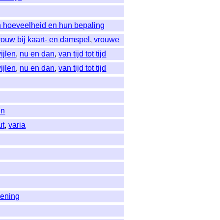
n hoeveelheid en hun bepaling
rouw bij kaart- en damspel
,
vrouwe
wijlen
,
nu en dan
,
van tijd tot tijd
wijlen
,
nu en dan
,
van tijd tot tijd
en
ut
,
varia
vening