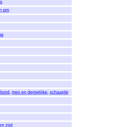
es
n om
ng
 bord
,
mes en dergelijke
,
schaarde
en zijd