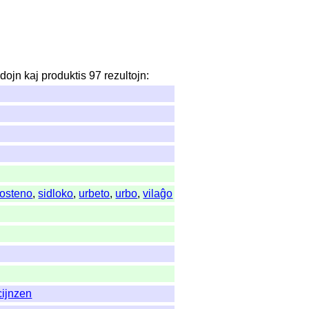
dojn
kaj
produktis
97
rezultojn
:
osteno
,
sidloko
,
urbeto
,
urbo
,
vilaĝo
cijnzen