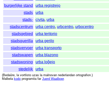
burgerlijke stand
urba registrejo
stads
urba
stads-
civita
,
urba
stadscentrum
urba centro
,
urbcentro
,
urbocentro
stadsgebied
urba teritorio
stadsguerilla
urba gerilo
stadsvervoer
urba transporto
stadswapen
urba blazono
stadswoning
urba loĝejo
stedelijk
urba
(
Bedaŭre
,
la
vortlisto
uzas
la
malnovan
nederlandan
ortografion
.)
Malbela
kodo
programita
far
Juerd Waalboer
.