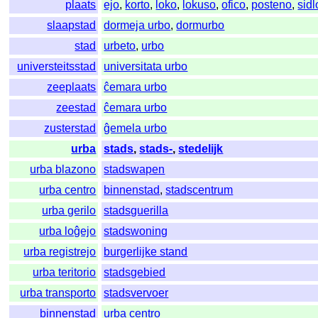
plaats
ejo
,
korto
,
loko
,
lokuso
,
ofico
,
posteno
,
sid
slaapstad
dormeja urbo
,
dormurbo
stad
urbeto
,
urbo
universteitsstad
universitata urbo
zeeplaats
ĉemara urbo
zeestad
ĉemara urbo
zusterstad
ĝemela urbo
urba
stads
,
stads-
,
stedelijk
urba blazono
stadswapen
urba centro
binnenstad
,
stadscentrum
urba gerilo
stadsguerilla
urba loĝejo
stadswoning
urba registrejo
burgerlijke stand
urba teritorio
stadsgebied
urba transporto
stadsvervoer
binnenstad
urba centro