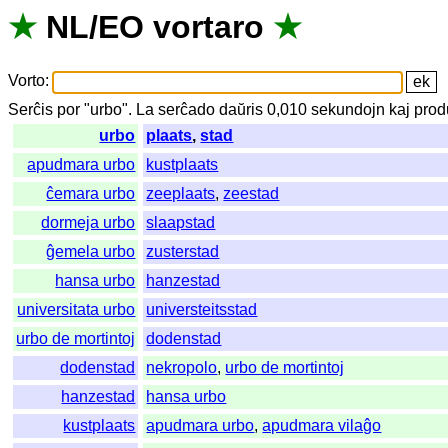
★
NL
/
EO
vortaro
★
Vorto
:
Serĉis
por
"
urbo".
La
serĉado
daŭris
0,010
sekundojn
kaj
prod
urbo
plaats
,
stad
apudmara urbo
kustplaats
ĉemara urbo
zeeplaats
,
zeestad
dormeja urbo
slaapstad
ĝemela urbo
zusterstad
hansa urbo
hanzestad
universitata urbo
universteitsstad
urbo de mortintoj
dodenstad
dodenstad
nekropolo
,
urbo de mortintoj
hanzestad
hansa urbo
kustplaats
apudmara urbo
,
apudmara vilaĝo