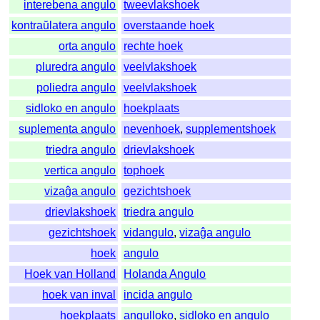
interebena angulo
tweevlakshoek
kontraŭlatera angulo
overstaande hoek
orta angulo
rechte hoek
pluredra angulo
veelvlakshoek
poliedra angulo
veelvlakshoek
sidloko en angulo
hoekplaats
suplementa angulo
nevenhoek
,
supplementshoek
triedra angulo
drievlakshoek
vertica angulo
tophoek
vizaĝa angulo
gezichtshoek
drievlakshoek
triedra angulo
gezichtshoek
vidangulo
,
vizaĝa angulo
hoek
angulo
Hoek van Holland
Holanda Angulo
hoek van inval
incida angulo
hoekplaats
angulloko
,
sidloko en angulo