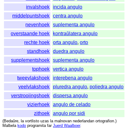
invalshoek
incida angulo
middelpuntshoek
centra angulo
nevenhoek
suplementa angulo
overstaande hoek
kontraŭlatera angulo
rechte hoek
orta angulo
,
orto
standhoek
duedra angulo
supplementshoek
suplementa angulo
tophoek
vertica angulo
tweevlakshoek
interebena angulo
veelvlakshoek
pluredra angulo
,
poliedra angulo
verstrooiingshoek
dispersa angulo
vizierhoek
angulo de celado
zithoek
angulo por sidi
(
Bedaŭre
,
la
vortlisto
uzas
la
malnovan
nederlandan
ortografion
.)
Malbela
kodo
programita
far
Juerd Waalboer
.