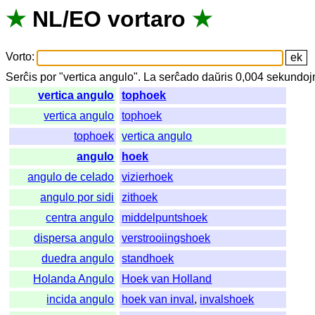
★
NL
/
EO
vortaro
★
Vorto
:
Serĉis
por
"
vertica angulo".
La
serĉado
daŭris
0,004
sekundoj
vertica angulo
tophoek
vertica angulo
tophoek
tophoek
vertica angulo
angulo
hoek
angulo de celado
vizierhoek
angulo por sidi
zithoek
centra angulo
middelpuntshoek
dispersa angulo
verstrooiingshoek
duedra angulo
standhoek
Holanda Angulo
Hoek van Holland
incida angulo
hoek van inval
,
invalshoek